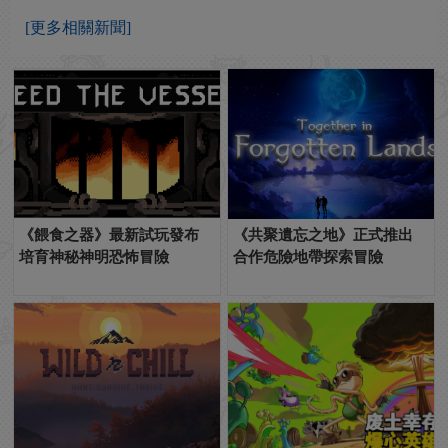
[更多相關新聞]
《餵食之器》最新試玩發布
《共聚遺忘之地》正式推出
培育神秘神明恐怖冒險
合作危險地帶探索冒險