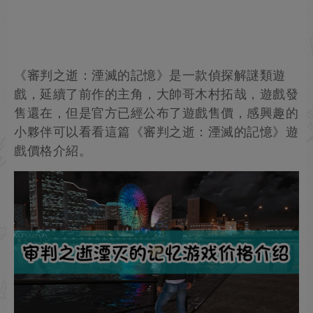
《審判之逝：湮滅的記憶》是一款偵探解謎類遊
戲，延續了前作的主角，大帥哥木村拓哉，遊戲發
售還在，但是官方已經公布了遊戲售價，感興趣的
小夥伴可以看看這篇《審判之逝：湮滅的記憶》遊
戲價格介紹。