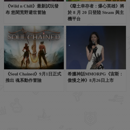
《Wild n Chill》最新試玩發
《廢土幸存者：爆心英雄》將
布 悠閑荒野避世冒險
於 8 月 20 日登陸 Steam 與主
機平台
《Soul Chained》9月1日正式
希臘神話MMORPG《宙斯：
推出 魂系動作冒險
傲慢之神》8月26日上市