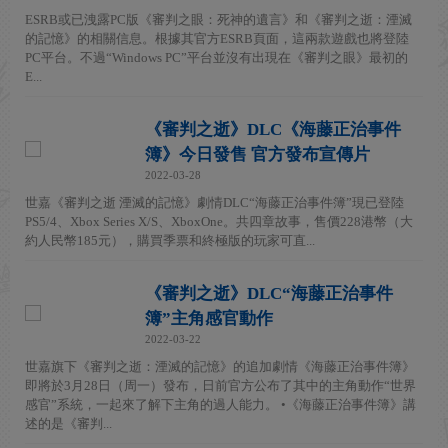
ESRB或已洩露PC版《審判之眼：死神的遺言》和《審判之逝：湮滅
的記憶》的相關信息。根據其官方ESRB頁面，這兩款遊戲也將登陸
PC平台。不過“Windows PC”平台並沒有出現在《審判之眼》最初的
E...
《審判之逝》DLC《海藤正治事件
簿》今日發售 官方發布宣傳片
2022-03-28
世嘉《審判之逝 湮滅的記憶》劇情DLC“海藤正治事件簿”現已登陸
PS5/4、Xbox Series X/S、XboxOne。共四章故事，售價228港幣（大
約人民幣185元），購買季票和終極版的玩家可直...
《審判之逝》DLC“海藤正治事件
簿”主角感官動作
2022-03-22
世嘉旗下《審判之逝：湮滅的記憶》的追加劇情《海藤正治事件簿》
即將於3月28日（周一）發布，日前官方公布了其中的主角動作“世界
感官”系統，一起來了解下主角的過人能力。 •《海藤正治事件簿》講
述的是《審判...