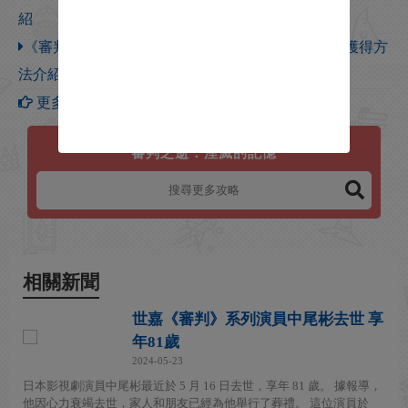
紹
《審判之逝：湮滅的記憶》極真波動仙藥所需材料獲得方
法介紹
更多【審判之逝：湮滅的記憶】攻略
審判之逝：湮滅的記憶
相關新聞
世嘉《審判》系列演員中尾彬去世 享
年81歲
2024-05-23
日本影視劇演員中尾彬最近於 5 月 16 日去世，享年 81 歲。 據報導，
他因心力衰竭去世，家人和朋友已經為他舉行了葬禮。 這位演員於