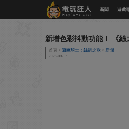
新聞
遊戲
新增色彩抖動功能！ 《絲
首頁
窟窿騎士：絲綢之歌
新聞
2025-09-17