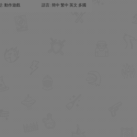
型: 動作遊戲
語言: 簡中 繁中 英文 多國