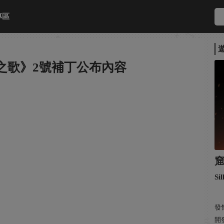
專區
之歌》2號補丁公布內容
Si
發售
開發