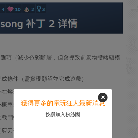
"選項（減少色彩斷層，但會導致前景物體略顯模
完成條件（需實現願望並完成遊戲）
卡在熔岩下的問題
獲得更多的電玩狂人最新消息
小概率超出邊界的異常情況
按讚加入粉絲團
在戰鬥中飛離螢幕後無法返回
（剪刀哥）卡在邊界外的概率