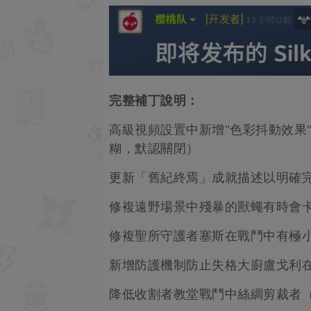
完整補丁說明：
高級視頻設置中新增"色彩抖動效果
糊，默認關閉）
更新「舊紀終焉」成就描述以明確
修複遠野場景中殘暴的獸蠅有時會
修複聖所守護者塞斯在戰鬥中有極
新增防護機制防止失格大廚盧戈利
降低收割者教堂戰鬥中絲綢剪裁者