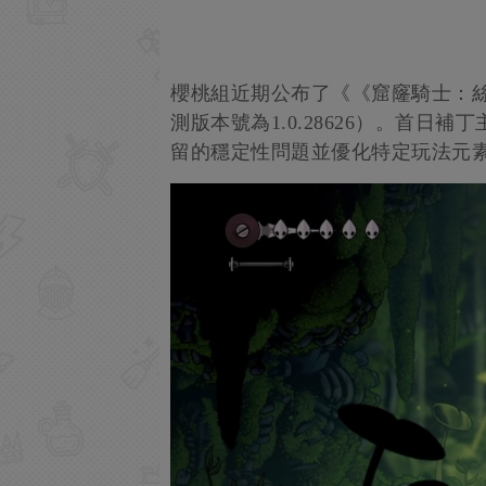
櫻桃組近期公布了《《窟窿騎士：
測版本號為1.0.28626）。首
留的穩定性問題並優化特定玩法元