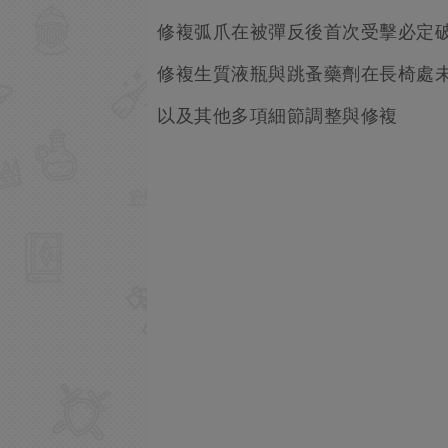
修複弧爪在被彈反後首次受擊必定
修複生質液瓶與跳蚤藥劑在長椅處
以及其他多項細節調整與修複