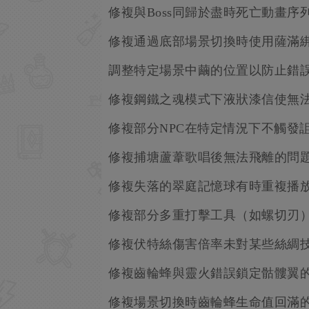
修複與Boss同歸於盡時死亡動畫
修複通過底部場景切換時使用薩滿
調整特定場景中繭的位置以防止錯
修複鋼鐵之魂模式下液狀漆信使無
修複部分NPC在特定情況下不觸發
修複捕塘蘆葦歌唱後無法飛離的問
修複失落的翠庭記憶球有時重複播
修複部分多重打擊工具（如螺切刃
修複伏特絲傷害倍率未對某些絲綢
修複齒輪蜂與靈火錯誤鎖定骷髏翼
修複場景切換時齒輪蜂生命值回滿