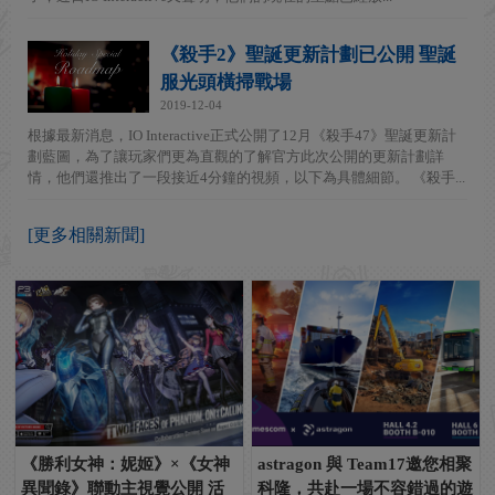
《殺手2》聖誕更新計劃已公開 聖誕
服光頭橫掃戰場
2019-12-04
根據最新消息，IO Interactive正式公開了12月《殺手47》聖誕更新計
劃藍圖，為了讓玩家們更為直觀的了解官方此次公開的更新計劃詳
情，他們還推出了一段接近4分鐘的視頻，以下為具體細節。 《殺手...
[更多相關新聞]
《勝利女神：妮姬》×《女神
astragon 與 Team17邀您相聚
異聞錄》聯動主視覺公開 活
科隆，共赴一場不容錯過的遊