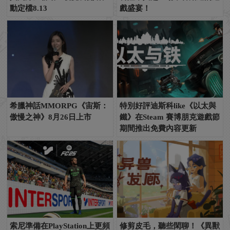
動定檔8.13
戲盛宴！
希臘神話MMORPG《宙斯：
特別好評迪斯科like《以太與
傲慢之神》8月26日上市
鐵》在Steam 賽博朋克遊戲節
期間推出免費內容更新
索尼準備在PlayStation上更頻
修剪皮毛，聽些閑聊！《異獸