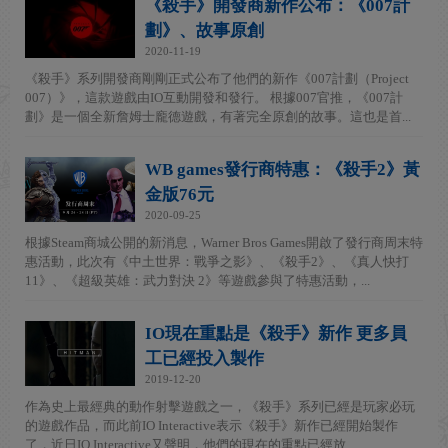
《殺手》開發商新作公布：《007計
劃》、故事原創
2020-11-19
《殺手》系列開發商剛剛正式公布了他們的新作《007計劃（Project
007）》，這款遊戲由IO互動開發和發行。 根據007官推，《007計
劃》是一個全新詹姆士龐德遊戲，有著完全原創的故事。這也是首...
WB games發行商特惠：《殺手2》黃
金版76元
2020-09-25
根據Steam商城公開的新消息，Warner Bros Games開啟了發行商周末特
惠活動，此次有《中土世界：戰爭之影》、《殺手2》、《真人快打
11》、《超級英雄：武力對決 2》等遊戲參與了特惠活動，...
IO現在重點是《殺手》新作 更多員
工已經投入製作
2019-12-20
作為史上最經典的動作射擊遊戲之一，《殺手》系列已經是玩家必玩
的遊戲作品，而此前IO Interactive表示《殺手》新作已經開始製作
了，近日IO Interactive又聲明，他們的現在的重點已經放...