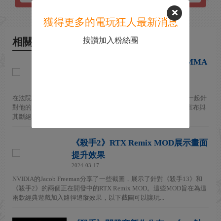
獲得更多的電玩狂人最新消息
按讚加入粉絲團
相關新聞
開發商IOI與《殺手》中的聯動MMA
拳擊手終止合作
2024-11-26
在法院判處 MMA 拳擊手康納·麥格雷戈（Conor McGregor）在一起針
對他的性侵民事訴訟中敗訴後，《殺手》開發商 IO Interactive 宣布與
其斷絕合作關係。 在社交媒體上，工作室發...
《殺手2》RTX Remix MOD展示畫面
提升效果
2024-03-17
NVIDIA的Jacob Freeman分享了一些截圖，展示了針對《殺手13》和
《殺手2》的兩個正在開發中的RTX Remix MOD。這些MOD旨在為這
兩款經典遊戲加入路徑追蹤效果，以下截圖可以讓玩...