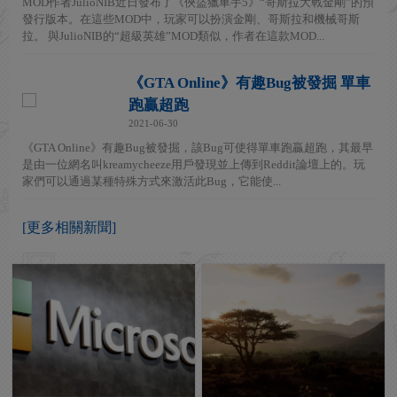
MOD作者JulioNIB近日發布了《俠盜獵車手5》“哥斯拉大戰金剛”的預
發行版本。在這些MOD中，玩家可以扮演金剛、哥斯拉和機械哥斯
拉。 與JulioNIB的“超級英雄”MOD類似，作者在這款MOD...
《GTA Online》有趣Bug被發掘 單車
跑贏超跑
2021-06-30
《GTA Online》有趣Bug被發掘，該Bug可使得單車跑贏超跑，其最早
是由一位網名叫kreamycheeze用戶發現並上傳到Reddit論壇上的。玩
家們可以通過某種特殊方式來激活此Bug，它能使...
[更多相關新聞]