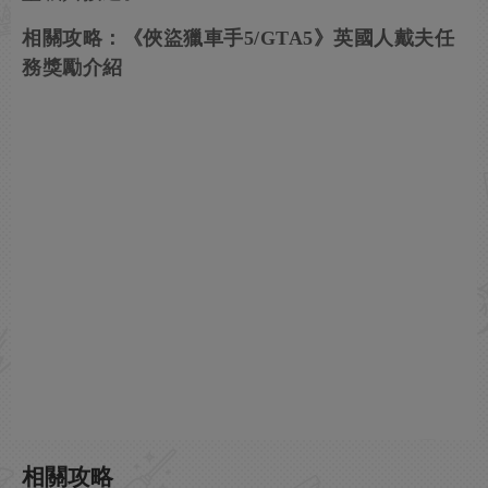
相關攻略：《俠盜獵車手5/GTA5》英國人戴夫任
務獎勵介紹
相關攻略