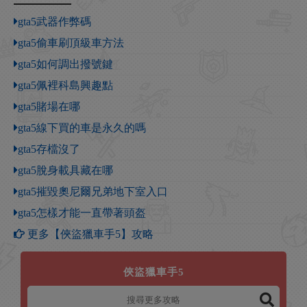
gta5武器作弊碼
gta5偷車刷頂級車方法
gta5如何調出撥號鍵
gta5佩裡科島興趣點
gta5賭場在哪
gta5線下買的車是永久的嗎
gta5存檔沒了
gta5脫身載具藏在哪
gta5摧毀奧尼爾兄弟地下室入口
gta5怎樣才能一直帶著頭盔
更多【俠盜獵車手5】攻略
俠盜獵車手5