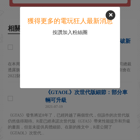
獲得更多的電玩狂人最新消息
相關新聞
按讚加入粉絲團
2K正打造全新IP GTA5總銷量再破新
記錄
2021-08-03
在本周一舉行的Take Two 2022財年第一季度財務會議上，該公司總裁
透露旗下的2K正在打造一款全新的遊戲作品，而且這款新作計劃會在
2022財年（到2022年四月）內推出。 本次財務會議上，T2總...
《GTAOL》次世代版細節：部分車
輛可升級
2021-07-19
《GTA5》發售將近8年了，已經跨越了兩個世代，但該作的次世代版
仍然值得期待。R星已經承諾次世代版《GTA5》帶來性能提升和升級
的畫面，但並未提供具體細節。在新的推文中，R星公開了
《GTAOL》次世代...