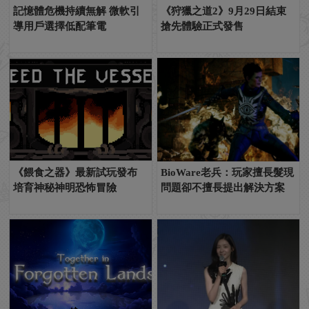
記憶體危機持續無解 微軟引
《狩獵之道2》9月29日結束
導用戶選擇低配筆電
搶先體驗正式發售
《餵食之器》最新試玩發布
BioWare老兵：玩家擅長髮現
培育神秘神明恐怖冒險
問題卻不擅長提出解決方案