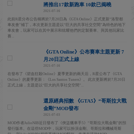
將推出17款新跑車 10款已揭曉
2021-07-16
此前R星分布公告稱將於7月20日為《GTA Online》正式更新“洛聖都
車友會”補丁，本次更新主題是以“巨大的共享社交空間”為特色的地下
車友會，玩家可以在其中展示和炫耀他們的定製賽車、與其他玩家比
賽...
《GTA Online》公布賽車主題更新 7
月20日正式上線
2021-07-16
在發布了《碧血狂殺Online》夏季更新的兩天后，R星公布了《GTA
Online》的夏季更新：《Los Santos Tuners》。 此次更新將於7月20日
正式上線，主題是以“巨大的共享社交空間”...
還原經典招數 《GTA5》“哥斯拉大戰
金剛”MOD發布
2021-07-03
MOD作者JulioNIB近日發布了《俠盜獵車手5》“哥斯拉大戰金剛”的預
發行版本。在這些MOD中，玩家可以扮演金剛、哥斯拉和機械哥斯