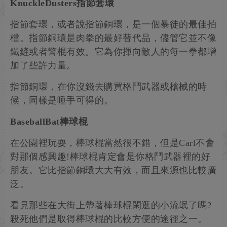
KnuckleDusters指節套環
指節套環，或者說指節銅環，是一個暴徒的最佳拍
檔。指節銅環是肉拳的最好替代品，儘管它並不像
鐵鏟或者警棍有效。它為你揮向敵人的每一拳都增
加了些許力量。
指節銅環，在你沒錢去購買格鬥武器或槍械的時
候，同樣是唾手可得的。
BaseballBat棒球棍
在公園裡玩耍，棒球棍當然很不錯，但是Carl不會
對那個感興趣!棒球棍肯定會是你格鬥武器裡的好
朋友。它比指節銅環大大有效，而且來源也比較廣
泛。
看見那些在大街上帶著棒球棍閑逛的小流氓了嗎?
殺死他們是取得棒球棍的比較方便的途徑之一。