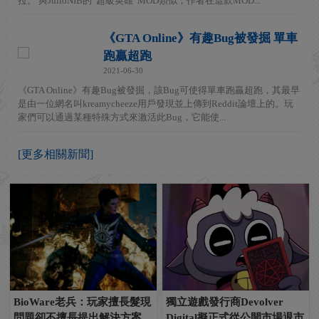
拉。 與JulioNIB的“超級英雄”MOD類似，作者在這款MOD...
《GTA Online》有趣Bug被發掘 單車
跑贏超跑
2021-06-30
《GTA Online》有趣Bug被發掘，該Bug可使得單車跑贏超跑，其最早
是由一位網名叫kreamycheeze用戶發現並上傳到Reddit論壇上的。玩
家們可以通過某種特殊方式來激活此Bug，它能使...
[更多相關新聞]
BioWare老兵：玩家擅長髮現
獨立遊戲發行商Devolver
問題卻不擅長提出解決方案
Digital擬正式從公開市場退市