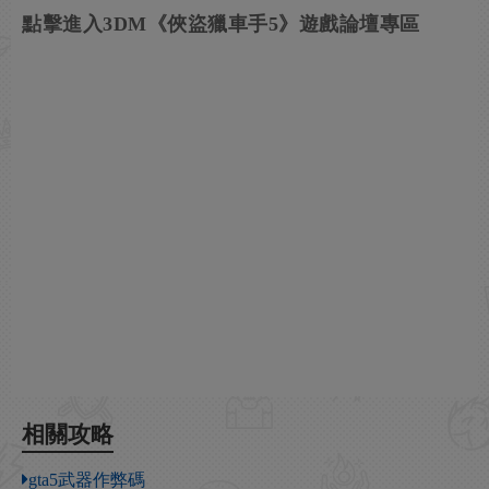
點擊進入3DM《俠盜獵車手5》遊戲論壇專區
相關攻略
gta5武器作弊碼