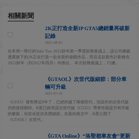
相關新聞
2K正打造全新IP GTA5總銷量再破新
記錄
2021-08-03
在本周一舉行的Take Two 2022財年第一季度財務會議上，該公司總裁
透露旗下的2K正在打造一款全新的遊戲作品，而且這款新作計劃會在
2022財年（到2022年四月）內推出。 本次財務會議上，T2總...
《GTAOL》次世代版細節：部分車
輛可升級
2021-07-19
《GTA5》發售將近8年了，已經跨越了兩個世代，但該作的次世代版
仍然值得期待。R星已經承諾次世代版《GTA5》帶來性能提升和升級
的畫面，但並未提供具體細節。在新的推文中，R星公開了
《GTAOL》次世代...
《GTA Online》“洛聖都車友會”更新