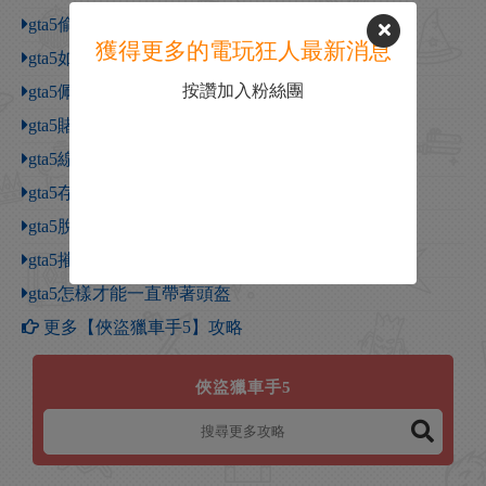
gta5偷車刷頂級車方法
獲得更多的電玩狂人最新消息
gta5如何調出撥號鍵
按讚加入粉絲團
gta5佩裡科島興趣點
gta5賭場在哪
gta5線下買的車是永久的嗎
gta5存檔沒了
gta5脫身載具藏在哪
gta5摧毀奧尼爾兄弟地下室入口
gta5怎樣才能一直帶著頭盔
更多【俠盜獵車手5】攻略
俠盜獵車手5