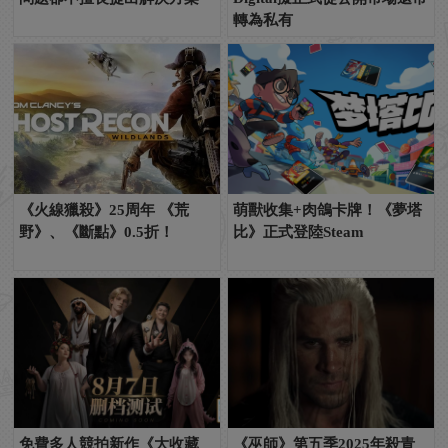
轉為私有
《火線獵殺》25周年 《荒
萌獸收集+肉鴿卡牌！《夢塔
野》、《斷點》0.5折！
比》正式登陸Steam
免費多人競拍新作《大收藏
《巫師》第五季2025年殺青