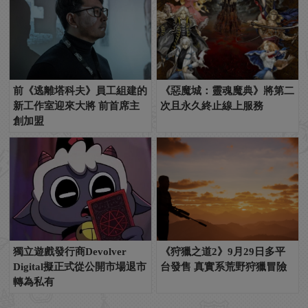
前《逃離塔科夫》員工組建的
《惡魔城：靈魂魔典》將第二
新工作室迎來大將 前首席主
次且永久終止線上服務
創加盟
獨立遊戲發行商Devolver
《狩獵之道2》9月29日多平
Digital擬正式從公開市場退市
台發售 真實系荒野狩獵冒險
轉為私有