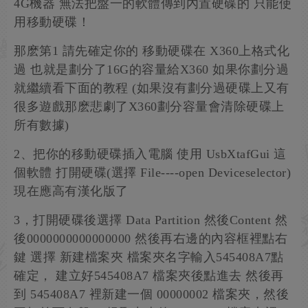
4G機器 無法把盤一的軟體傳到內置硬碟的 只能使
用移動硬碟！
那麽第1 請先確定你的 移動硬碟在 X360上格式化
過 也就是劃分了16G的容量給X360 如果你劃分過
就繼續看下面的教程 (如果沒有劃分過硬碟上又有
很多遊戲那麽悲劇了X360劃分容量會清除硬碟上
所有數據)
2、把你的移動硬碟插入電腦 使用 UsbXtafGui 這
個軟體 打開硬碟(選擇 File----open Deviceselector)
現在應高有漢化版了
3，打開硬碟後選擇 Data Partition 然後Content 然
後0000000000000000 然後再右邊的內容框裡點右
鍵 選擇 新建檔案夾 檔案夾名字輸入545408A7點
確定， 建立好545408A7 檔案夾後點進去 然後再
到 545408A7 裡新建一個 00000002 檔案夾，然後