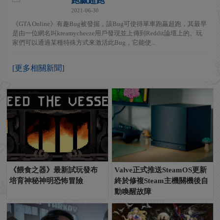
跑贏超跑
2021-06-30
《GTA Online》有趣Bug被發掘，該Bug可使得單車跑贏超跑，其最早
是由一位網名叫kreamycheeze用戶發現並上傳到Reddit論壇上的。玩
家們可以通過某種特殊方式來激活此Bug，它能使...
[更多相關新聞]
《餵食之器》最新試玩發布
Valve正式推送SteamOS更新
培育神秘神明恐怖冒險
終於修複Steam主機關機後自
動喚醒故障