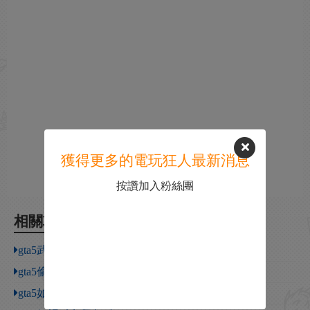
獲得更多的電玩狂人最新消息
按讚加入粉絲團
相關攻略
gta5武器作弊碼
gta5偷車刷頂級車方法
gta5如何調出撥號鍵