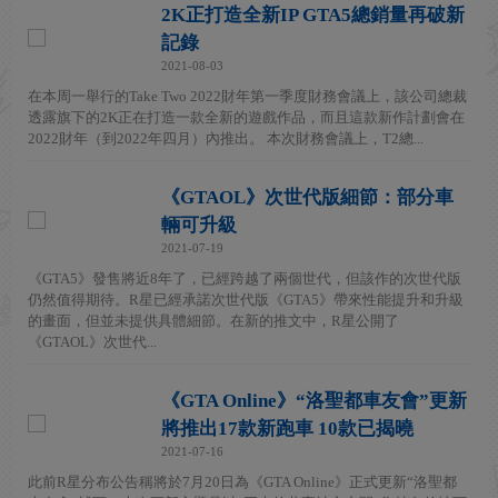
2K正打造全新IP GTA5總銷量再破新
記錄
2021-08-03
在本周一舉行的Take Two 2022財年第一季度財務會議上，該公司總裁
透露旗下的2K正在打造一款全新的遊戲作品，而且這款新作計劃會在
2022財年（到2022年四月）內推出。 本次財務會議上，T2總...
《GTAOL》次世代版細節：部分車
輛可升級
2021-07-19
《GTA5》發售將近8年了，已經跨越了兩個世代，但該作的次世代版
仍然值得期待。R星已經承諾次世代版《GTA5》帶來性能提升和升級
的畫面，但並未提供具體細節。在新的推文中，R星公開了
《GTAOL》次世代...
《GTA Online》“洛聖都車友會”更新
將推出17款新跑車 10款已揭曉
2021-07-16
此前R星分布公告稱將於7月20日為《GTA Online》正式更新“洛聖都