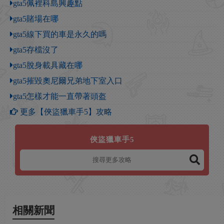
gta5佩裡科島興趣點
gta5賭場在哪
gta5線下買的車是永久的嗎
gta5存檔沒了
gta5脫身載具藏在哪
gta5摧毀奧尼爾兄弟地下室入口
gta5怎樣才能一直帶著頭盔
更多【俠盜獵車手5】攻略
俠盜獵車手5
相關新聞