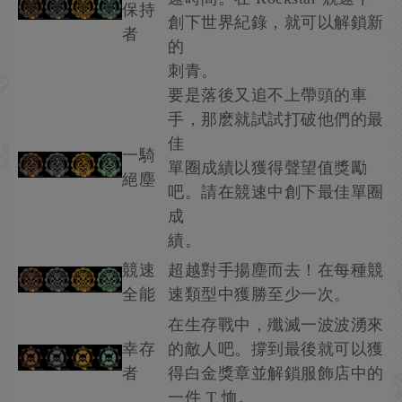
保持
創下世界紀錄，就可以解鎖新
者
的
刺青。
要是落後又追不上帶頭的車
手，那麽就試試打破他們的最
佳
一騎
單圈成績以獲得聲望值獎勵
絕塵
吧。請在競速中創下最佳單圈
成
績。
競速
超越對手揚塵而去！在每種競
全能
速類型中獲勝至少一次。
在生存戰中，殲滅一波波湧來
幸存
的敵人吧。撐到最後就可以獲
者
得白金獎章並解鎖服飾店中的
一件 T 恤。