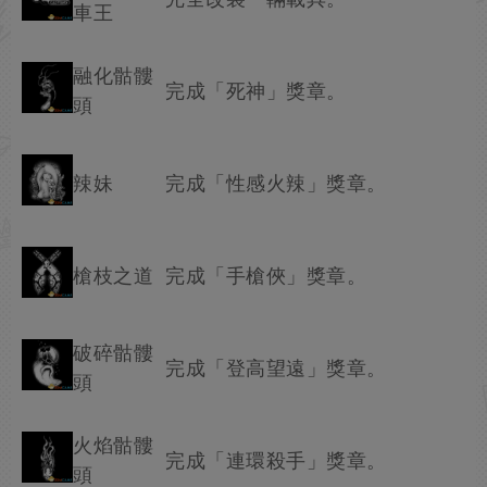
車王
融化骷髏
完成「死神」獎章。
頭
辣妹
完成「性感火辣」獎章。
槍枝之道
完成「手槍俠」獎章。
破碎骷髏
完成「登高望遠」獎章。
頭
火焰骷髏
完成「連環殺手」獎章。
頭