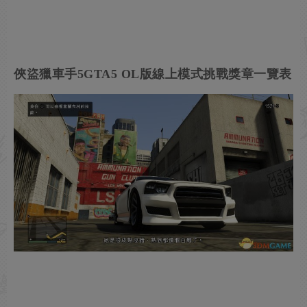
俠盜獵車手5GTA5 OL版線上模式挑戰獎章一覽表