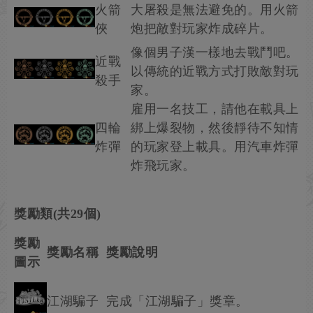
火箭
大屠殺是無法避免的。用火箭
俠
炮把敵對玩家炸成碎片。
像個男子漢一樣地去戰鬥吧。
近戰
以傳統的近戰方式打敗敵對玩
殺手
家。
雇用一名技工，請他在載具上
四輪
綁上爆裂物，然後靜待不知情
炸彈
的玩家登上載具。用汽車炸彈
炸飛玩家。
獎勵類
(共29個)
獎勵
獎勵名稱
獎勵說明
圖示
江湖騙子
完成「江湖騙子」獎章。