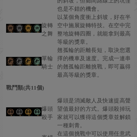
的斜坡，但鄉間路線上的坑窪
也是不錯的機會。
以某個角度衝上斜坡，好在半
旋轉
空中施展旋轉特技。在空中完
之舞
整地旋轉四圈，就能拿到最高
等級的獎章。
翹孤輪的距離長短，取決您選
單輪
擇的機車及速度。完成一連串
騎士
的翹孤輪距離挑戰，即可贏得
最高等級的獎章。
戰鬥類
(共11個)
爆頭是消滅敵人及快速提高聲
爆頭
望值最好的方式。爆頭殺掉玩
殺手
家就可以獲得這個獎章並解鎖
一種刺青。
在這個挑戰中可以使用任意武