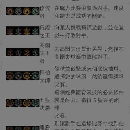
佼佼
在腕力比賽中贏過對手。速度
者
和體力是成功的關鍵。
飛鏢
向某人挑戰飛鏢遊戲，並在遊
之王
戲中打敗對手。
高爾
去高爾夫俱樂部晃晃，然後在
夫王
高爾夫球賽中擊敗對手。
者
發球並截擊或來個底線抽球。
揮拍
選擇您的球風，然後贏得網球
大師
比賽。
這個經典體育競技的必要條件
五盤
就是耐力。贏得 5 盤製的網
決勝
球
比賽。
別讓對手在這場比賽中找到任
連勝