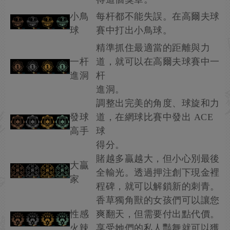
小鳥
每杆都不能失誤。在高爾夫球
球
賽中打出小鳥球。
精準抓住最適當的距離與力
一杆
道，就可以在高爾夫球賽中一
進洞
杆
進洞。
調整出完美的角度、球旋和力
發球
道，在網球比賽中發出 ACE
高手
球
得分。
賭越多贏越大，但小心別最後
大贏
全輸光。透過押注創下現金裡
家
程碑，就可以解鎖新的刺青。
香草獨角獸的女孩們可以讓您
性感
爽翻天，但需要付出點代價。
火辣
享受她們的私人豔舞就可以獲