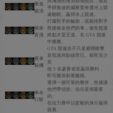
與洶湧的海浪頑強抵抗，或在
乘風
平靜無波的威斯普奇運河上競
破浪
速馳騁。贏得水上競速。
打爆對手的輪胎，或殺掉對手
橫衝
然後偷走他們的車，搶先抵達
直撞
終點才是王道。在 GTA 競速
中獲勝。
GTA 競速並不只是避開槍擊
並抵達終點線而已。殺死至少
賽車
其
殺機
他 3 名參賽者並贏得勝利，
即可獲得刺青圖樣。
選擇一個可靠的夥伴，然後讓
他們帶領您。信任是很重要
奉命
的。
行駛
在拉力賽中以駕駛的身分贏得
競賽。