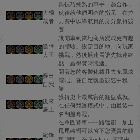
與技巧純熟的車手一起合作，
大獨
然後給他們明確的指示。在拉
裁者
力賽中以導航員的身分贏得競
賽。
讓開車到當地商店變成更有趣
達陣
的體驗。設定目的地、向玩家
大王
挑戰，然後競速看誰先抵達終
點。贏得實時競速。
開著您的客製化載具去兜風炫
賽出
耀吧。在自定義型競速中獲
自我
勝。
獲得史上最厲害的翻盤成就。
後來
在任何競速模式中，由最後一
居上
名翻盤奪冠。
在單圈賽車中一路猛衝，加上
甩尾轉彎可以省下您寶貴的競
紀錄
速時間。在 Rockstar 競速中