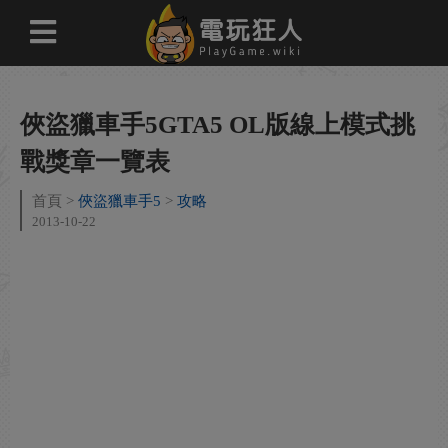
俠盜獵車手5GTA5 OL版線上模式挑
戰獎章一覽表
首頁
俠盜獵車手5
攻略
2013-10-22