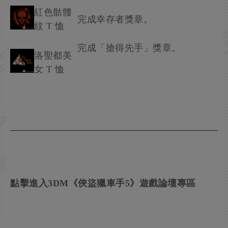
紅色骷髏
完成幸存者獎章。
紋 T 恤
完成「搶得先手」獎章。
洛聖都美
女 T 恤
點擊進入3DM《俠盜獵車手5》遊戲論壇專區