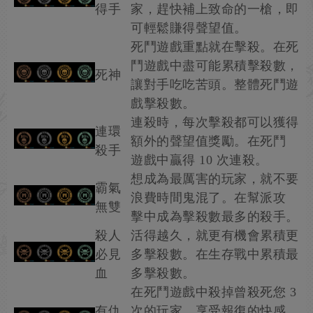
得手
家，趕快補上致命的一槍，即
可輕鬆賺得聲望值。
死鬥遊戲重點就在擊殺。在死
鬥遊戲中盡可能累積擊殺數，
死神
讓對手吃吃苦頭。整體死鬥遊
戲擊殺數。
連殺時，每次擊殺都可以獲得
連環
額外的聲望值獎勵。在死鬥
殺手
遊戲中贏得 10 次連殺。
想成為最厲害的玩家，就不要
霸氣
浪費時間鬼混了。在幫派攻
無雙
擊中成為擊殺數最多的殺手。
殺人
活得越久，就更有機會累積更
必見
多擊殺數。在生存戰中累積最
血
多擊殺數。
在死鬥遊戲中殺掉曾殺死您 3
有仇
次的玩家，享受報復的快感。