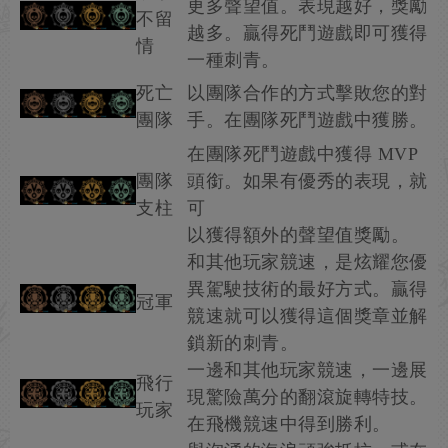
更多聲望值。表現越好，獎勵
不留
越多。贏得死鬥遊戲即可獲得
情
一種刺青。
死亡
以團隊合作的方式擊敗您的對
團隊
手。在團隊死鬥遊戲中獲勝。
在團隊死鬥遊戲中獲得 MVP
團隊
頭銜。如果有優秀的表現，就
支柱
可
以獲得額外的聲望值獎勵。
和其他玩家競速，是炫耀您優
異駕駛技術的最好方式。贏得
冠軍
競速就可以獲得這個獎章並解
鎖新的刺青。
一邊和其他玩家競速，一邊展
飛行
現驚險萬分的翻滾旋轉特技。
玩家
在飛機競速中得到勝利。