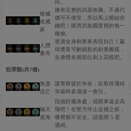
同。
擁有完整的武器收藏。不過代
槍械
價可不便宜，所以馬上開始存
收藏
錢吧！購買武裝國度裡的每一
家
種槍。
透過全身刺青來表現自己！贏
人體
得獎章可解鎖新的刺青圖樣，
畫布
在身體各個部位刺上花樣吧。
犯罪類
(共7個)
無盡
讓警察疲於奔命，在取得通緝
流亡
等級時多溜達一會兒。
找個好藏身處，或開車遠走高
瞞天
飛吧！在警方停止追捕之前，
過海
哪裡都不安全。請逃開 5 星
通緝。