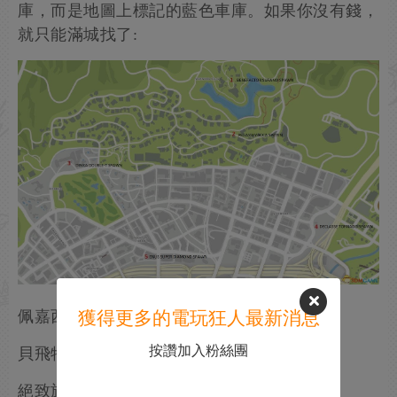
庫，而是地圖上標記的藍色車庫。如果你沒有錢，
就只能滿城找了:
獲得更多的電玩狂人最新消息
佩嘉西狂牛 - Pegassi Vacca
按讚加入粉絲團
貝飛特速雷 - Benefactor Surano
絕致旋風 - Declasse Tornado