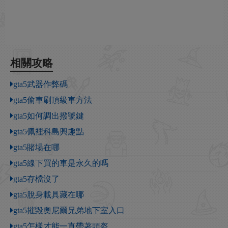
相關攻略
gta5武器作弊碼
gta5偷車刷頂級車方法
gta5如何調出撥號鍵
gta5佩裡科島興趣點
gta5賭場在哪
gta5線下買的車是永久的嗎
gta5存檔沒了
gta5脫身載具藏在哪
gta5摧毀奧尼爾兄弟地下室入口
gta5怎樣才能一直帶著頭盔