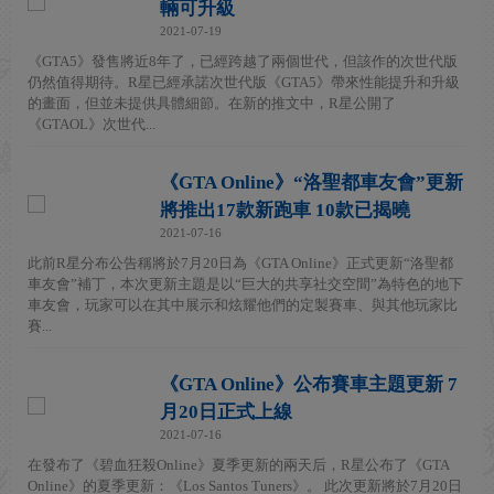
輛可升級
2021-07-19
《GTA5》發售將近8年了，已經跨越了兩個世代，但該作的次世代版
仍然值得期待。R星已經承諾次世代版《GTA5》帶來性能提升和升級
的畫面，但並未提供具體細節。在新的推文中，R星公開了
《GTAOL》次世代...
《GTA Online》“洛聖都車友會”更新
將推出17款新跑車 10款已揭曉
2021-07-16
此前R星分布公告稱將於7月20日為《GTA Online》正式更新“洛聖都
車友會”補丁，本次更新主題是以“巨大的共享社交空間”為特色的地下
車友會，玩家可以在其中展示和炫耀他們的定製賽車、與其他玩家比
賽...
《GTA Online》公布賽車主題更新 7
月20日正式上線
2021-07-16
在發布了《碧血狂殺Online》夏季更新的兩天后，R星公布了《GTA
Online》的夏季更新：《Los Santos Tuners》。 此次更新將於7月20日