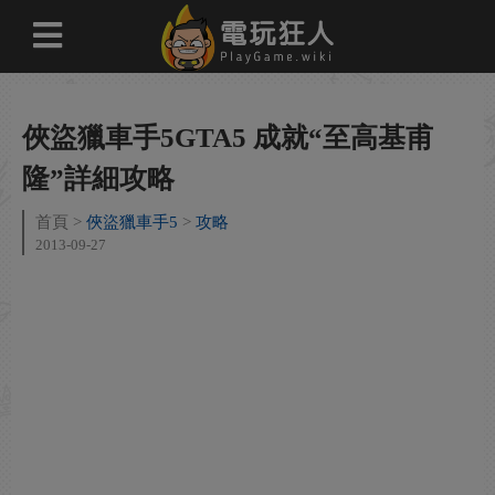
俠盜獵車手5GTA5 成就“至高基甫
隆”詳細攻略
首頁
俠盜獵車手5
攻略
2013-09-27