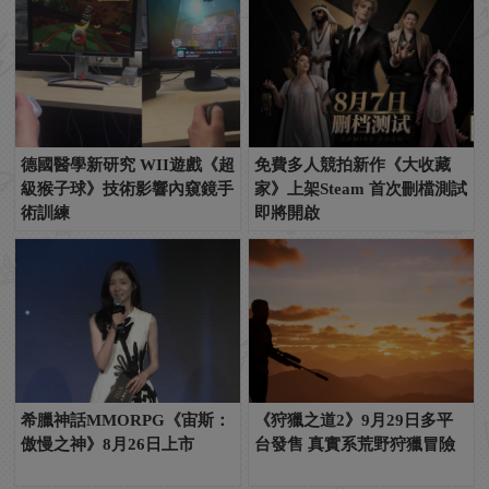
德國醫學新研究 WII遊戲《超
免費多人競拍新作《大收藏
級猴子球》技術影響內窺鏡手
家》上架Steam 首次刪檔測試
術訓練
即將開啟
希臘神話MMORPG《宙斯：
《狩獵之道2》9月29日多平
傲慢之神》8月26日上市
台發售 真實系荒野狩獵冒險