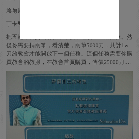
埃努斯金鑽耀星 - Enus Super Diamond
丁卡雙T - Dinka Double-T
把五輛車都交到邪教車庫後，繼續下一個任務。然
後你需要捐兩筆，看清楚，兩筆5000刀，共計1w
刀給教會才能開啟下一個任務。這個任務需要你購
買教會的教服，在教會首頁購買，售價25000刀....