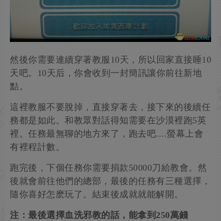
然後你需要連續穿著教服10天，所以回家直接睡10
天吧。10天后，你會收到一封簡訊讓你前往新地
點。
這裡教服不要脫掉，直接穿著去，接下來的後續任
務都是如此。和教眾對話得知需要在沙漠裡跑5英
裡。任務最無聊的地方來了，跑去吧....螢幕上會
有裡程計數。
跑完後，下個任務你需要捐款50000刀給教會。然
後就會前往他們的總部，最後的任務有三種選擇，
隨你喜好怎麽玩了。結束後成就就能解開。
注：最後選擇血洗邪教的話，能拿到250萬錢