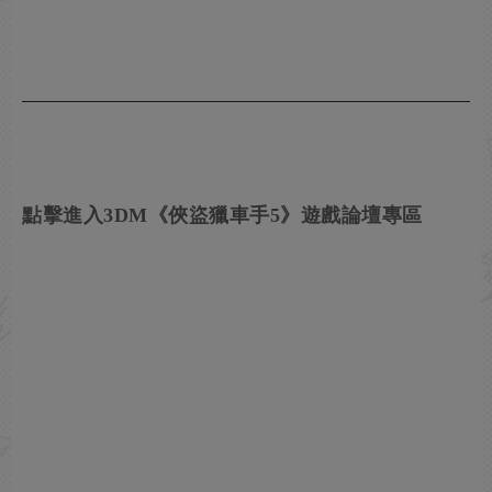
點擊進入3DM《俠盜獵車手5》遊戲論壇專區