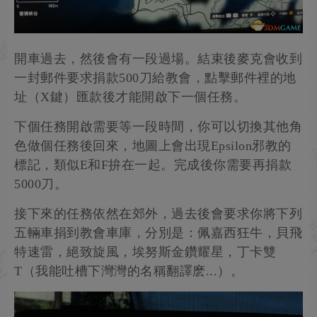
開車過去，然後會有一段過場。結束後麥克會收到
一封郵件要求捐款500刀給教會，點擊郵件裡的地
址（X鍵）匯款後才能開啟下一個任務。
下個任務開啟需要等一段時間，你可以切換其他角
色做個任務後回來，地圖上會出現Epsilon邪教的
標記，類似E和F拚在一起。完成後你需要再捐款
5000刀。
接下來的任務依然在郊外，過去後會要求你將下列
五輛車捐到教會車庫，分別是：佩嘉西狂牛，貝飛
特速雷，絕致旋風，埃努斯金鑽耀星，丁卡雙
T（我能吐槽下灣灣的名稱翻譯麽...）。