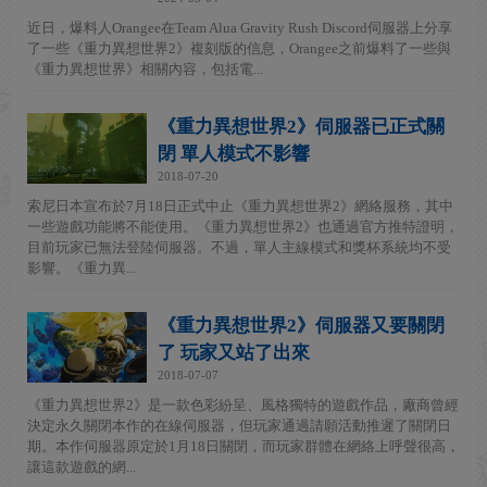
近日，爆料人Orangee在Team Alua Gravity Rush Discord伺服器上分享
了一些《重力異想世界2》複刻版的信息，Orangee之前爆料了一些與
《重力異想世界》相關內容，包括電...
《重力異想世界2》伺服器已正式關
閉 單人模式不影響
2018-07-20
索尼日本宣布於7月18日正式中止《重力異想世界2》網絡服務，其中
一些遊戲功能將不能使用。《重力異想世界2》也通過官方推特證明，
目前玩家已無法登陸伺服器。不過，單人主線模式和獎杯系統均不受
影響。《重力異...
《重力異想世界2》伺服器又要關閉
了 玩家又站了出來
2018-07-07
《重力異想世界2》是一款色彩紛呈、風格獨特的遊戲作品，廠商曾經
決定永久關閉本作的在線伺服器，但玩家通過請願活動推遲了關閉日
期。本作伺服器原定於1月18日關閉，而玩家群體在網絡上呼聲很高，
讓這款遊戲的網...