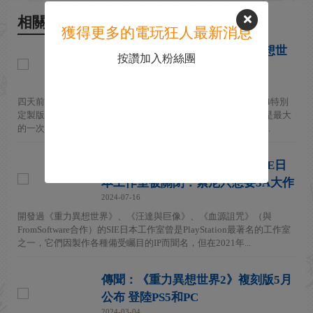
相關新聞
獲得更多的電玩狂人最新消息
GR2fork 3.0版本上線 《重力異想世
按讚加入粉絲團
界2》現可在PC上完美暢玩
2026-05-18
四天前，一款專為《重力異想世界2》打造的PS4模擬器ShadPS4特別
定製版本GR2fork 3.0版本上線，這是該版本發布以來第三個也是最大
的一次更新。這次更新後，經典PS4遊戲《重力異想世界2》已...
《重力異想世界》製作人解釋SIE日
本工作室被關閉：索尼只想要3A大作
2024-07-16
開發過《重力異想世界》、《汪達與巨像》、《血源詛咒》（與
FromSoftware合作）的SIE日本工作室曾是PlayStation最著名的工作室
之一，它們因製作各種備受矚目的IP而聞名，但在2021年...
傳聞：《重力異想世界2》複刻版5月
公布 登陸PS5和PC
2024-03-04