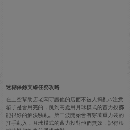
迷糊保鏢支線任務攻略
在上空幫助店老闆守護他的店面不被人搗亂///注意
箱子是會用完的，跳到高處用月球模式的蓄力投擲
能很好的解決騷亂。第三波開始會有穿著重力裝的
打手亂入，月球模式的蓄力投對他們無效，記得根