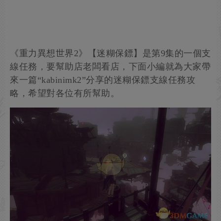
《重力異想世界2》【迷糊保鏢】是第9集的一個支
線任務，要幫助店老闆看店，下面小編就為大家帶
來一篇“kabinimk2”分享的迷糊保鏢支線任務攻
略，希望對各位有所幫助。