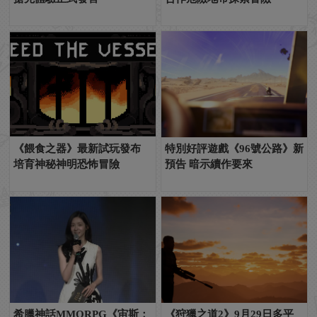
《餵食之器》最新試玩發布
特別好評遊戲《96號公路》新
培育神秘神明恐怖冒險
預告 暗示續作要來
希臘神話MMORPG《宙斯：
《狩獵之道2》9月29日多平