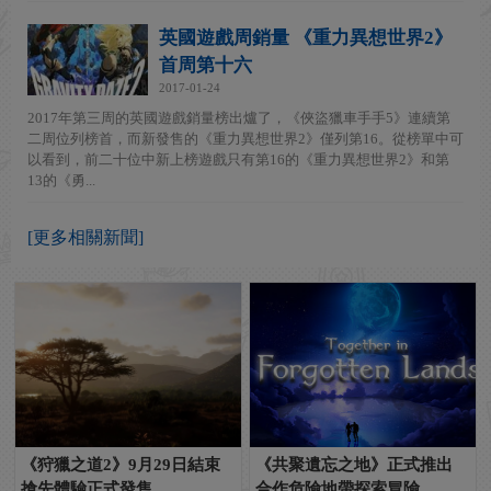
英國遊戲周銷量 《重力異想世界2》
首周第十六
2017-01-24
2017年第三周的英國遊戲銷量榜出爐了，《俠盜獵車手手5》連續第
二周位列榜首，而新發售的《重力異想世界2》僅列第16。從榜單中可
以看到，前二十位中新上榜遊戲只有第16的《重力異想世界2》和第
13的《勇...
[更多相關新聞]
《狩獵之道2》9月29日結束
《共聚遺忘之地》正式推出
搶先體驗正式發售
合作危險地帶探索冒險