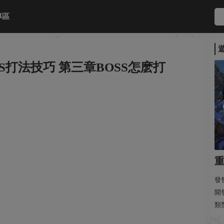
專區
S打法技巧 第三章BOSS怎麽打
發售
開發
類