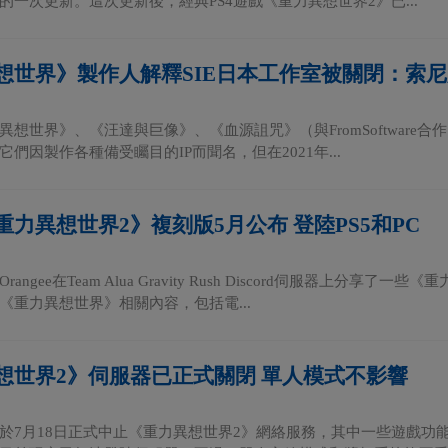
的一次更新。這次更新後，經典PS4遊戲《重力異想世界2》已...
想世界》製作人解釋SIE日本工作室被關閉：索尼
想世界》、《汪達與巨像》、《血源詛咒》（與FromSoftware合作）的S
們因製作各種備受矚目的IP而聞名，但在2021年...
重力異想世界2》複刻版5月公布 登陸PS5和PC
angee在Team Alua Gravity Rush Discord伺服器上分享了
《重力異想世界》相關內容，包括電...
想世界2》伺服器已正式關閉 單人模式不影響
於7月18日正式中止《重力異想世界2》網絡服務，其中一些遊戲功