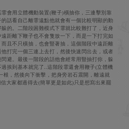
霏會用立體機動裝置(鞭子)橫抽你，三連擊別靠
子的話看自己離霏遠點他就會有一個比較明顯的動
好躲的。二階段困難模式下霏就比較難打了，近身
中遠距離下鞭子也不會隻放一下，而是一下打完如
，而且不只橫抽，也會豎著抽，這個階段中遠距離
看他打完一個三連上去打，然後快速閃出去，或者
後閃避。最後一階段的話他會經常用豎抽打你，躲
過挨到基本就完了..這階段霏還會用鞭子(立體機
一根，然後向下衝擊，把身旁岩石震開，離遠就
相信大家都過得去(簡單更是如此)只是想寫出來罷