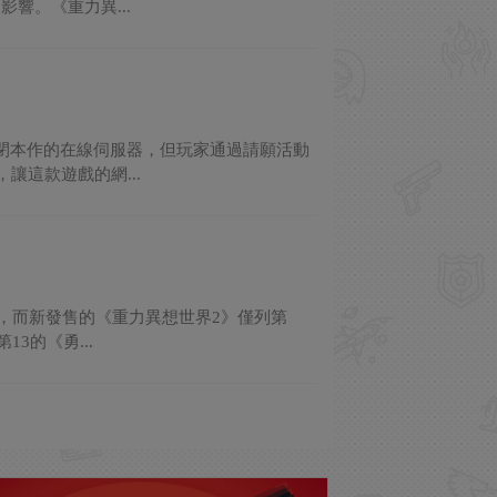
響。《重力異...
閉本作的在線伺服器，但玩家通過請願活動
讓這款遊戲的網...
首，而新發售的《重力異想世界2》僅列第
3的《勇...