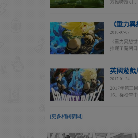
方推特證明，
《重力異
2018-07-07
《重力異想世
推遲了關閉日
英國遊戲
2017-01-24
2017年第
16。從榜單
[更多相關新聞]