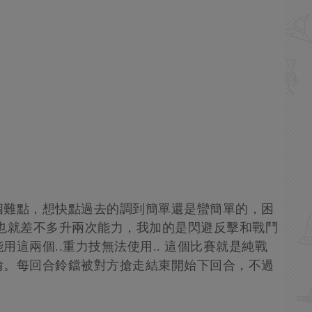
個難點，想快點過去的調到簡單還是蠻簡單的，困
也就差不多升兩次能力，我加的是閃避反擊和戰鬥
這兩個..重力技無法使用.. 這個比賽就是純戰
輸。每回合鈴鐺被對方搶走結束開始下回合，不過