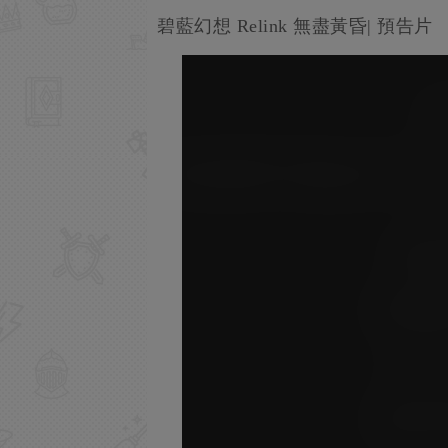
碧藍幻想 Relink 無盡黃昏| 預告片