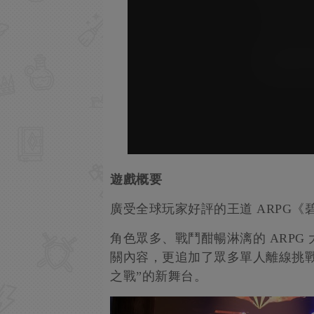
遊戲概要
廣受全球玩家好評的王道 ARPG《碧
角色眾多、戰鬥酣暢淋漓的 ARP
關內容，更追加了眾多單人離線挑
之戰”的新舞台。