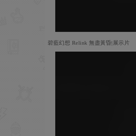
碧藍幻想 Relink 無盡黃昏|展示片