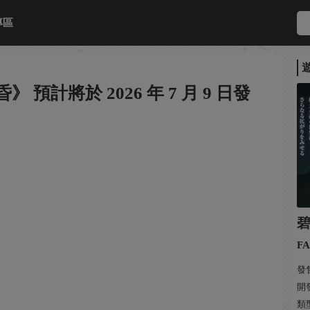
專區
》 預計將於 2026 年 7 月 9 日發
碧
FA
發售
開發
類