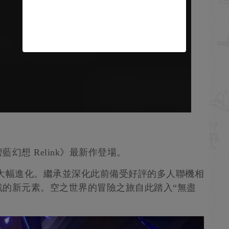
藍幻想 Relink》最新作登場。
G 大幅進化。繼承並深化此前備受好評的多人聯機相
戰的新元素。空之世界的冒險之旅自此踏入“無盡