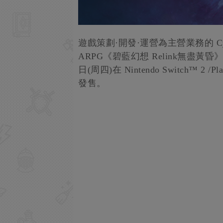
遊戲策劃·開發·運營為主營業務的 Cygam
ARPG《碧藍幻想 Relink無盡黃昏
日(周四)在 Nintendo Switch™ 2 /P
發售。