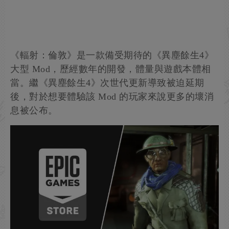
《輻射：倫敦》是一款備受期待的《異塵餘生4》
大型 Mod，歷經數年的開發，體量與遊戲本體相
當。繼《異塵餘生4》次世代更新導致被迫延期
後，對於想要體驗該 Mod 的玩家來說更多的壞消
息被公布。