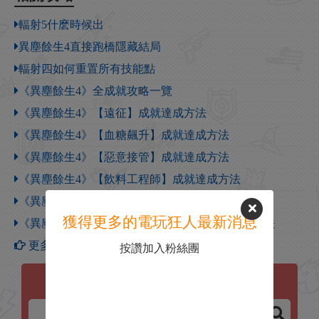
輻射5什麽時候出
異塵餘生4直接跑橋隱藏結局
輻射四如何重置所有技能點
《異塵餘生4》全成就攻略一覽
《異塵餘生4》【遠征】成就達成方法
《異塵餘生4》【血糖飆升】成就達成方法
《異塵餘生4》【惡意接管】成就達成方法
《異塵餘生4》【飲料工程師】成就達成方法
《異塵餘生4》【掠奪人生】成就達成方法
獲得更多的電玩狂人最新消息
《異塵餘生4》【要活就活在地底下】成就達成方法
更多【異塵餘生4】攻略
按讚加入粉絲團
異塵餘生4