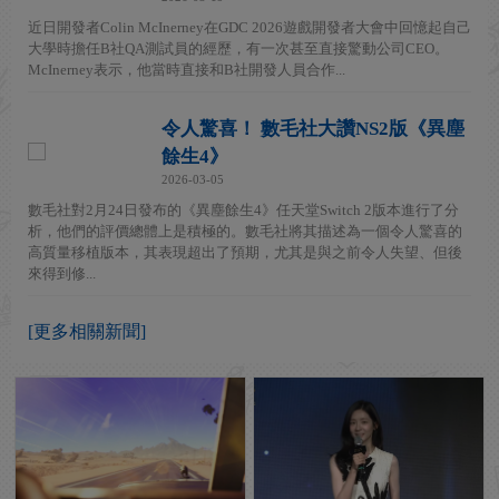
近日開發者Colin McInerney在GDC 2026遊戲開發者大會中回憶起自己
大學時擔任B社QA測試員的經歷，有一次甚至直接驚動公司CEO。
McInerney表示，他當時直接和B社開發人員合作...
令人驚喜！ 數毛社大讚NS2版《異塵
餘生4》
2026-03-05
數毛社對2月24日發布的《異塵餘生4》任天堂Switch 2版本進行了分
析，他們的評價總體上是積極的。數毛社將其描述為一個令人驚喜的
高質量移植版本，其表現超出了預期，尤其是與之前令人失望、但後
來得到修...
[更多相關新聞]