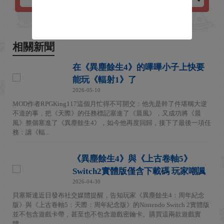
相關新聞
在《異塵餘生4》的嗶嗶小子上快要
能玩《輻射1》了
2026-05-10
MOD作者RPGKing117這個月忙得不可開交：他先是幹了件堪稱大逆
不道的事，把《天際》的任務標記塞進了《晨風》，又成功將《晨
風》整個塞進了《異塵餘生4》，如今他再度回歸，接下了最後一項任
務：讓《輻...
《異塵餘生4》與《上古卷軸5》
Switch2實體版僅含下載碼 玩家嘲諷
2026-04-30
貝塞斯達近日發布社交媒體提醒，告知玩家《異塵餘生4：周年紀念
版》與《上古卷軸5：天際：周年紀念版》的Nintendo Switch 2實體版
並不包含遊戲卡帶，甚至也不包含遊戲密鑰卡。購買這兩款遊戲實
體...