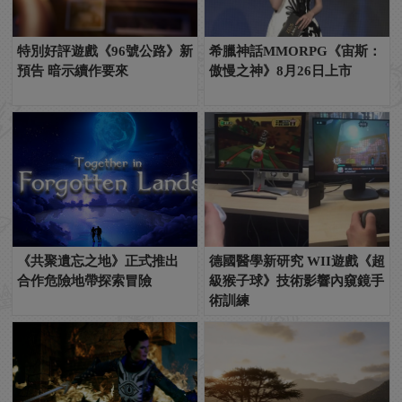
特別好評遊戲《96號公路》新
希臘神話MMORPG《宙斯：
預告 暗示續作要來
傲慢之神》8月26日上市
《共聚遺忘之地》正式推出
德國醫學新研究 WII遊戲《超
合作危險地帶探索冒險
級猴子球》技術影響內窺鏡手
術訓練