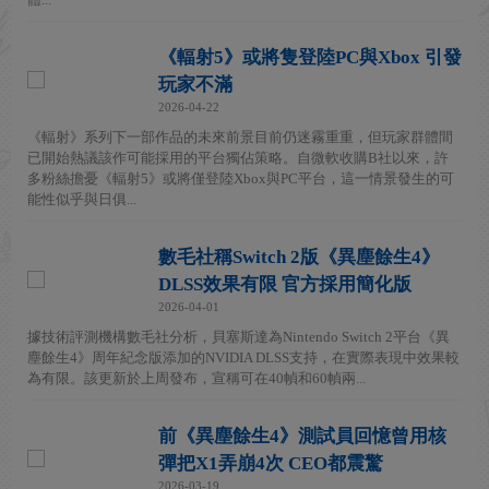
《輻射5》或將隻登陸PC與Xbox 引發
玩家不滿
2026-04-22
《輻射》系列下一部作品的未來前景目前仍迷霧重重，但玩家群體間
已開始熱議該作可能採用的平台獨佔策略。自微軟收購B社以來，許
多粉絲擔憂《輻射5》或將僅登陸Xbox與PC平台，這一情景發生的可
能性似乎與日俱...
數毛社稱Switch 2版《異塵餘生4》
DLSS效果有限 官方採用簡化版
2026-04-01
據技術評測機構數毛社分析，貝塞斯達為Nintendo Switch 2平台《異
塵餘生4》周年紀念版添加的NVIDIA DLSS支持，在實際表現中效果較
為有限。該更新於上周發布，宣稱可在40幀和60幀兩...
前《異塵餘生4》測試員回憶曾用核
彈把X1弄崩4次 CEO都震驚
2026-03-19