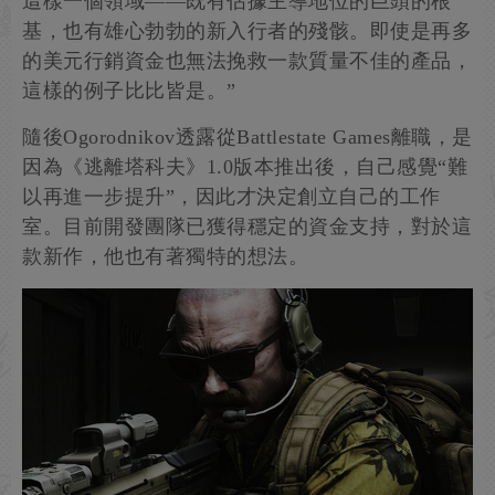
這樣一個領域——既有佔據主導地位的巨頭的根
基，也有雄心勃勃的新入行者的殘骸。即使是再多
的美元行銷資金也無法挽救一款質量不佳的產品，
這樣的例子比比皆是。”
隨後Ogorodnikov透露從Battlestate Games離職，是
因為《逃離塔科夫》1.0版本推出後，自己感覺“難
以再進一步提升”，因此才決定創立自己的工作
室。目前開發團隊已獲得穩定的資金支持，對於這
款新作，他也有著獨特的想法。