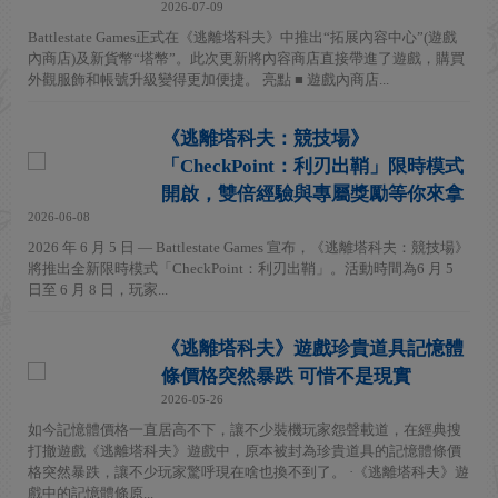
2026-07-09
Battlestate Games正式在《逃離塔科夫》中推出“拓展內容中心”(遊戲
內商店)及新貨幣“塔幣”。此次更新將內容商店直接帶進了遊戲，購買
外觀服飾和帳號升級變得更加便捷。 亮點 ■ 遊戲內商店...
《逃離塔科夫：競技場》
「CheckPoint：利刃出鞘」限時模式
開啟，雙倍經驗與專屬獎勵等你來拿
2026-06-08
2026 年 6 月 5 日 — Battlestate Games 宣布，《逃離塔科夫：競技場》
將推出全新限時模式「CheckPoint：利刃出鞘」。活動時間為6 月 5
日至 6 月 8 日，玩家...
《逃離塔科夫》遊戲珍貴道具記憶體
條價格突然暴跌 可惜不是現實
2026-05-26
如今記憶體價格一直居高不下，讓不少裝機玩家怨聲載道，在經典搜
打撤遊戲《逃離塔科夫》遊戲中，原本被封為珍貴道具的記憶體條價
格突然暴跌，讓不少玩家驚呼現在啥也換不到了。 ·《逃離塔科夫》遊
戲中的記憶體條原...