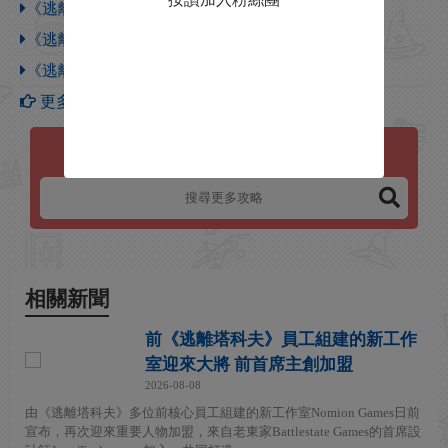
《逃離塔科夫》新手獲得彈藥箱方法推薦
《逃離塔科夫》拍賣行賺錢方法介紹
《逃離塔科夫》凡士林使用技巧分享
更多【逃離塔科夫】攻略
逃離塔科夫
相關新聞
前《逃離塔科夫》員工組建的新工作
室迎來大將 前首席主創加盟
2026-08-08
由《逃離塔科夫》多位前核心員工組建的新工作室Nomion Games日前
宣布，再次迎來重要人物加盟，來自老東家Battlestate Games的首席設