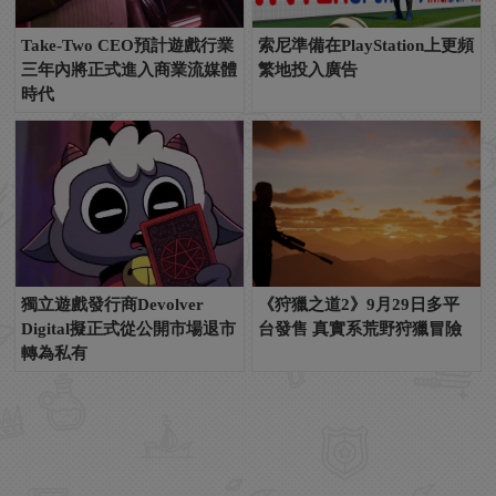
Take-Two CEO預計遊戲行業
索尼準備在PlayStation上更頻
三年內將正式進入商業流媒體
繁地投入廣告
時代
獨立遊戲發行商Devolver
《狩獵之道2》9月29日多平
Digital擬正式從公開市場退市
台發售 真實系荒野狩獵冒險
轉為私有