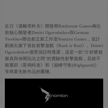
近日《逃離塔科夫》開發商Battlestate Games兩位
前核心開發者Dmitri Ogorodnikov與German
Terekhov聯合創立新工作室Nomion Games，並計
劃推出旗下首款射擊遊戲《Rush is Real》。Dmitri
Ogorodnikov接受採訪時透露，這是一款“介於硬核
擬真與休閑玩法之間”的實驗性射擊遊戲，且絕不
能重蹈《星鳴特攻》和《巔峰守衛(Highguard)》
等商業失敗作品的覆轍。