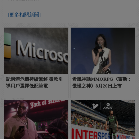
[更多相關新聞]
記憶體危機持續無解 微軟引
希臘神話MMORPG《宙斯：
導用戶選擇低配筆電
傲慢之神》8月26日上市