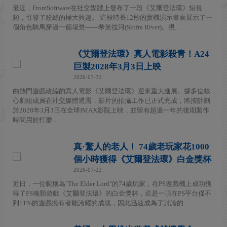
最近，FromSoftware在社交媒體上發布了一段《艾爾登法環》短視
頻，引發了粉絲的極大興趣。 這段時長12秒的實機演示畫面展示了一
個角色騎馬穿過一個場景——希芙拉河(Siofra River)。視...
《艾爾登法環》真人電影殺青！A24
巨製2028年3月3日上映
2026-07-31
由熱門遊戲改編的真人電影《艾爾登法環》迎來重大進展。據多位核
心劇組成員在社交媒體透露，影片的拍攝工作已正式完成，將按計劃
於2028年3月3日在全球IMAX影院上映，並留有超過一年的後期製作
時間用於打磨...
真·驚人的老人！ 74歲老玩家花1000
個小時獲得《艾爾登法環》白金獎杯
2026-07-22
近日，一位昵稱為"The Elder Lord"的74歲玩家，在PS遊戲機上成功獲
得了FS魂類遊戲《艾爾登法環》的白金獎杯，這是一項在PS平台僅不
到11%的遊戲擁有者能誇耀的成就，因此迅速成為了討論的...