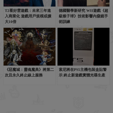
T2看好雲遊戲：未來三年進
德國醫學新研究 WII遊戲《超
入商業化 遊戲用戶規模或擴
級猴子球》技術影響內窺鏡手
大10倍
術訓練
《惡魔城：靈魂魔典》將第二
索尼將在PS5主機包裝盒貼警
次且永久終止線上服務
示 終止新遊戲實體光碟生產