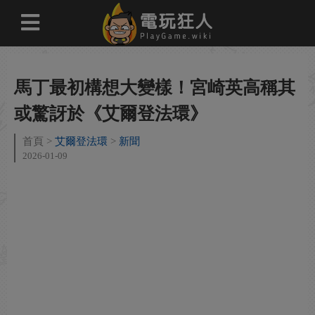
馬丁最初構想大變樣！宮崎英高稱其
或驚訝於《艾爾登法環》
首頁
艾爾登法環
新聞
2026-01-09