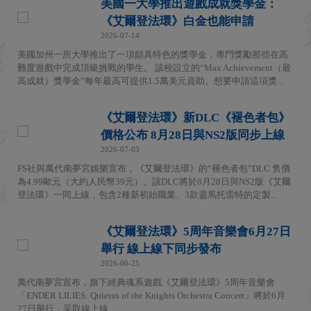
美國一大學推出遊戲成就獎學金：
《艾爾登法環》白金也能申請
2026-07-14
美國加州一所大學推出了一項頗具特色的獎學金，專門獎勵那些在高
難度遊戲中完成頂級挑戰的學生。 該校設立的“Max Achievement（最
高成就）獎學金”每年最高可提供1.5萬美元資助。想要申請這項獎...
《艾爾登法環》新DLC《褪色者包》
價格公布 8月28日與NS2版同步上線
2026-07-03
FS社與萬代南夢宮娛樂宣布，《艾爾登法環》的“褪色者包”DLC 售價
為4.99歐元（大約人民幣39元）。該DLC將於8月28日與NS2版《艾爾
登法環》一同上線，包含2種新初始職業、3款靈馬托雷特的定製...
《艾爾登法環》5周年音樂會6月27日
舉行 線上線下同步發布
2026-06-25
萬代南夢宮宣布，旗下經典魂系遊戲《艾爾登法環》5周年音樂會
「ENDER LILIES: Quietus of the Knights Orchestra Concert」將於6月
27日舉行，采取線上線...