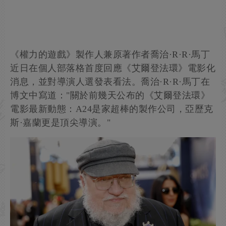
《權力的遊戲》製作人兼原著作者喬治·R·R·馬丁
近日在個人部落格首度回應《艾爾登法環》電影化
消息，並對導演人選發表看法。喬治·R·R·馬丁在
博文中寫道："關於前幾天公布的《艾爾登法環》
電影最新動態：A24是家超棒的製作公司，亞歷克
斯·嘉蘭更是頂尖導演。"