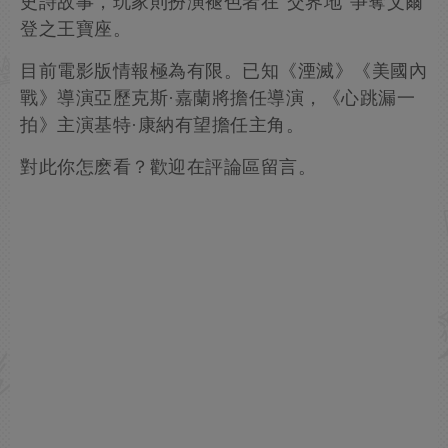
史詩故事，玩家則扮演褪色者在"交界地"爭奪艾爾
登之王寶座。
目前電影版情報極為有限。已知《湮滅》《美國內
戰》導演亞歷克斯·嘉蘭將擔任導演，《心跳漏一
拍》主演基特·康納有望擔任主角。
對此你怎麽看？歡迎在評論區留言。