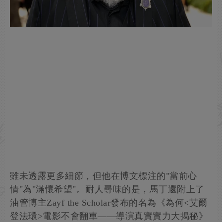
雖未透露更多細節，但他在博文標注的"當前心
情"為"滿懷希望"。耐人尋味的是，馬丁還附上了
油管博主Zayf the Scholar發布的名為《為何<艾爾
登法環>電影不會翻車——導演真實實力大揭秘》