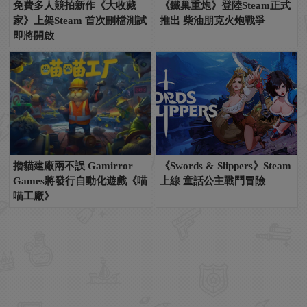
免費多人競拍新作《大收藏
《鐵巢重炮》登陸Steam正式
家》上架Steam 首次刪檔測試
推出 柴油朋克火炮戰爭
即將開啟
擼貓建廠兩不誤 Gamirror
《Swords & Slippers》Steam
Games將發行自動化遊戲《喵
上線 童話公主戰鬥冒險
喵工廠》