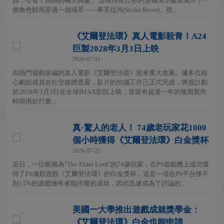
頻，引發了粉絲的極大興趣。 這段時長12秒的實機演示畫面展示了一
個角色騎馬穿過一個場景——希芙拉河(Siofra River)。視...
《艾爾登法環》真人電影殺青！A24
巨製2028年3月3日上映
2026-07-31
由熱門遊戲改編的真人電影《艾爾登法環》迎來重大進展。據多位核
心劇組成員在社交媒體透露，影片的拍攝工作已正式完成，將按計劃
於2028年3月3日在全球IMAX影院上映，並留有超過一年的後期製作
時間用於打磨...
真·驚人的老人！ 74歲老玩家花1000
個小時獲得《艾爾登法環》白金獎杯
2026-07-22
近日，一位昵稱為"The Elder Lord"的74歲玩家，在PS遊戲機上成功獲
得了FS魂類遊戲《艾爾登法環》的白金獎杯，這是一項在PS平台僅不
到11%的遊戲擁有者能誇耀的成就，因此迅速成為了討論的...
美國一大學推出遊戲成就獎學金：
《艾爾登法環》白金也能申請