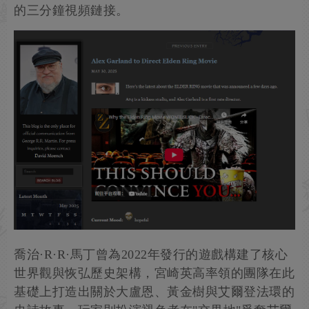
的三分鐘視頻鏈接。
喬治·R·R·馬丁曾為2022年發行的遊戲構建了核心
世界觀與恢弘歷史架構，宮崎英高率領的團隊在此
基礎上打造出關於大盧恩、黃金樹與艾爾登法環的