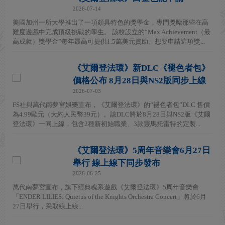
2026-07-14
美國加州一所大學推出了一項頗具特色的獎學金，專門獎勵那些在高
難度遊戲中完成頂級挑戰的學生。 該校設立的“Max Achievement（最
高成就）獎學金”每年最高可提供1.5萬美元資助。想要申請這項獎...
《艾爾登法環》新DLC《褪色者包》
價格公布 8月28日與NS2版同步上線
2026-07-03
FS社與萬代南夢宮娛樂宣布，《艾爾登法環》的“褪色者包”DLC 售價
為4.99歐元（大約人民幣39元）。該DLC將於8月28日與NS2版《艾爾
登法環》一同上線，包含2種新初始職業、3款靈馬托雷特的定製...
《艾爾登法環》5周年音樂會6月27日
舉行 線上線下同步發布
2026-06-25
萬代南夢宮宣布，旗下經典魂系遊戲《艾爾登法環》5周年音樂會
「ENDER LILIES: Quietus of the Knights Orchestra Concert」將於6月
27日舉行，采取線上線...