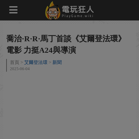
喬治·R·R·馬丁首談《艾爾登法環》
電影 力挺A24與導演
首頁
艾爾登法環
新聞
2025-06-04