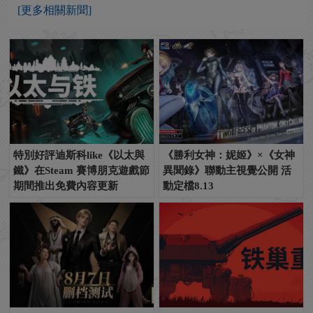
[更多相關新聞]
特別好評迪斯科like《以太與
《勝利女神：妮姬》×《女神
鐵》在Steam 賽博朋克遊戲節
異聞錄》聯動主視覺公開 活
期間推出免費內容更新
動定檔8.13