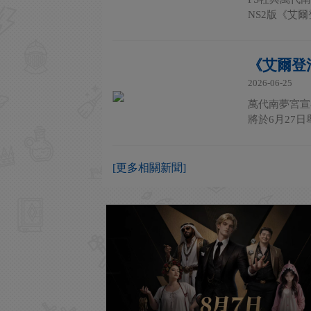
NS2版《艾
《艾爾登
2026-06-25
萬代南夢宮宣布，旗
將於6月27日
[更多相關新聞]