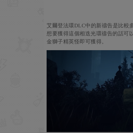
艾爾登法環DLC中的新禱告是比較
想要獲得這個相迭光環禱告的話可
金獅子精英怪即可獲得。