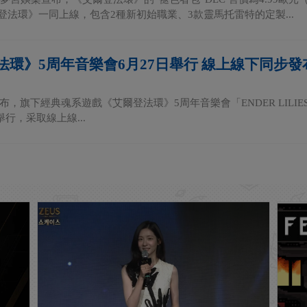
爾登法環》一同上線，包含2種新初始職業、3款靈馬托雷特的定製...
法環》5周年音樂會6月27日舉行 線上線下同步發
下經典魂系遊戲《艾爾登法環》5周年音樂會「ENDER LILIES: Quietus of 
舉行，采取線上線...