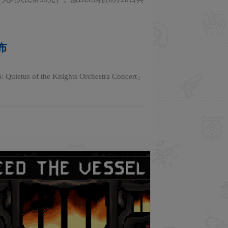
布
the Knights Orchestra Concert」