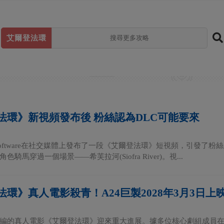
艾爾登法環
法環》新視頻發布後 粉絲認為DLC可能要來
mSoftware在社交媒體上發布了一段《艾爾登法環》短視頻，引發了粉
騎馬穿過一個場景——希芙拉河(Siofra River)。視...
環》真人電影殺青！A24巨製2028年3月3日上
編的真人電影《艾爾登法環》迎來重大進展。據多位核心劇組成員