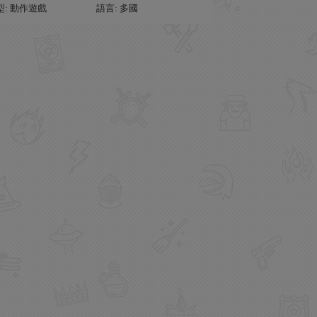
型: 動作遊戲
語言: 多國