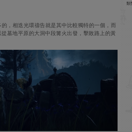
類
多的，相迭光環禱告就是其中比較獨特的一個，而
以從墓地平原的大洞中段篝火出發，擊敗路上的黃