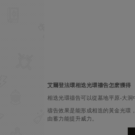
艾爾登法環相迭光環禱告怎麽獲得
相迭光環禱告可以從墓地平原-大洞
禱告效果是能形成相迭的黃金光環
由蓄力能提升威力。