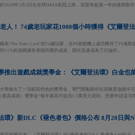
於2028年3月3日在全球IMAX影院上映，並留有超過一年的後期製作時
的老人！ 74歲老玩家花1000個小時獲得《艾爾登
為"The Elder Lord"的74歲玩家，在PS遊戲機上成功獲得了
不到11%的遊戲擁有者能誇耀的成就，因此迅速成為了討論的...
學推出遊戲成就獎學金：《艾爾登法環》白金也
大學推出了一項頗具特色的獎學金，專門獎勵那些在高難度遊戲中完成
ment（最高成就）獎學金”每年最高可提供1.5萬美元資助。想要申請這項獎.
法環》新DLC《褪色者包》價格公布 8月28日與N
夢宮娛樂宣布，《艾爾登法環》的“褪色者包”DLC 售價為4.99歐元