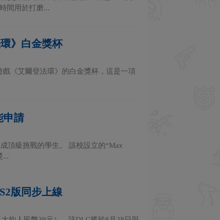
間用於打磨...
法環》白金獎杯
FS魂類遊戲《艾爾登法環》的白金獎杯，這是一項
能申請
頂級挑戰的學生。 該校設立的“Max
..
S2版同步上線
（大約人民幣39元）。該DLC將於8月28日與