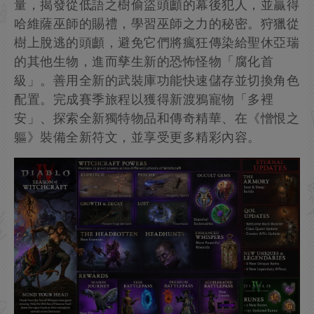
量，揭發從低語之樹偷盜頭顱的幕後犯人，並贏得
哈維薩巫師的賜禮，學習巫師之力的秘密。狩獵從
樹上脫逃的頭顱，避免它們將瘋狂傳染給聖休亞瑞
的其他生物，進而孳生新的恐怖怪物「腐化首
級」。善用全新的武裝庫功能快速儲存並切換角色
配置。完成賽季旅程以獲得新渡鴉寵物「多裡
安」、探索全新獨特物品和傳奇精華、在《憎恨之
軀》裝備全新符文，並享受更多精彩內容。