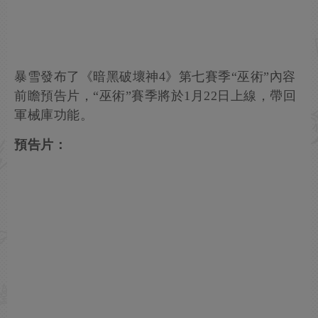
暴雪發布了《暗黑破壞神4》第七賽季“巫術”內容
前瞻預告片，“巫術”賽季將於1月22日上線，帶回
軍械庫功能。
預告片：