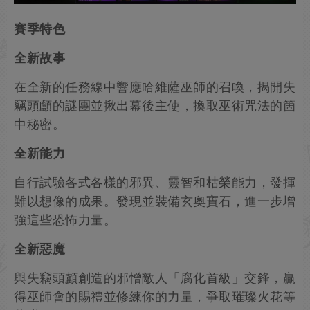
賽季特色
全新故事
在全新的任務線中響應哈維薩巫師的召喚，揭開失
竊頭顱的謎團並揪出幕後主使，換取巫術咒法的箇
中秘密。
全新能力
自行試驗各式各樣的邪異、靈智和枯榮能力，發揮
難以想像的成果。發現並裝備玄奧寶石，進一步增
強這些恐怖力量。
全新惡魔
與失竊頭顱創造的邪憎敵人「腐化首級」交鋒，贏
得巫師會的賜禮並修練你的力量，爭取璀璨火花等