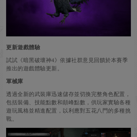
更新遊戲體驗
試試《暗黑破壞神4》依據社群意見回饋於本賽季
推出的遊戲體驗更新。
軍械庫
透過全新的武裝庫迅速儲存並切換完整角色配置，
包括裝備、技能點數和顛峰點數，供玩家實驗各種
遊玩風格並精進配置，以利應對五花八門的多種挑
戰。