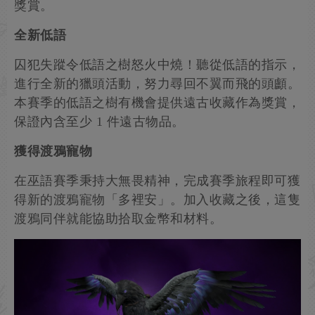
獎賞。
全新低語
囚犯失蹤令低語之樹怒火中燒！聽從低語的指示，
進行全新的獵頭活動，努力尋回不翼而飛的頭顱。
本賽季的低語之樹有機會提供遠古收藏作為獎賞，
保證內含至少 1 件遠古物品。
獲得渡鴉寵物
在巫語賽季秉持大無畏精神，完成賽季旅程即可獲
得新的渡鴉寵物「多裡安」。加入收藏之後，這隻
渡鴉同伴就能協助拾取金幣和材料。