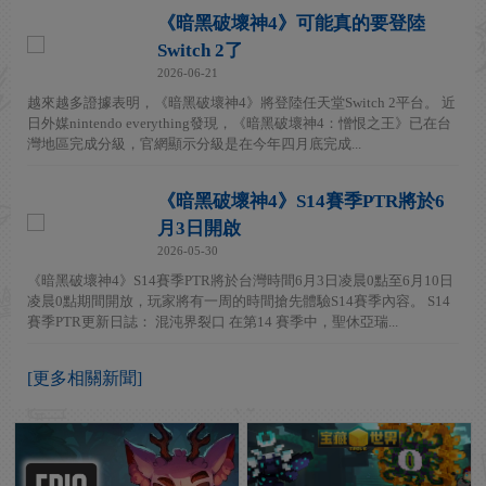
《暗黑破壞神4》可能真的要登陸
Switch 2了
2026-06-21
越來越多證據表明，《暗黑破壞神4》將登陸任天堂Switch 2平台。 近
日外媒nintendo everything發現，《暗黑破壞神4：憎恨之王》已在台
灣地區完成分級，官網顯示分級是在今年四月底完成...
《暗黑破壞神4》S14賽季PTR將於6
月3日開啟
2026-05-30
《暗黑破壞神4》S14賽季PTR將於台灣時間6月3日凌晨0點至6月10日
凌晨0點期間開放，玩家將有一周的時間搶先體驗S14賽季內容。 S14
賽季PTR更新日誌： 混沌界裂口 在第14 賽季中，聖休亞瑞...
[更多相關新聞]