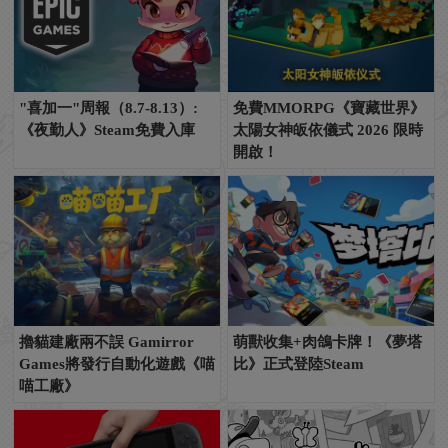
"喜加一"周報（8.7-8.13）:
免費MMORPG《寶藏世界》
《夜勤人》Steam免費入庫
太陽女神皈依儀式 2026 限時
開啟！
擼貓建廠兩不誤 Gamirror
萌獸收集+肉鴿卡牌！《夢塔
Games將發行自動化遊戲《喵
比》正式登陸Steam
喵工廠》