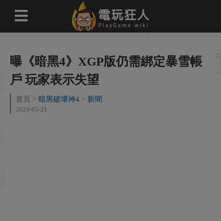
曝《暗黑4》XGP版仍需綁定暴雪帳
戶 玩家表示失望
首頁
暗黑破壞神4
新聞
2024-03-21