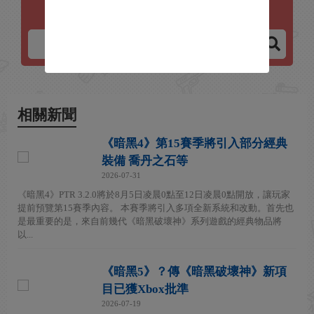
暗黑破壞神4
相關新聞
《暗黑4》第15賽季將引入部分經典
裝備 喬丹之石等
2026-07-31
《暗黑4》PTR 3.2.0將於8月5日凌晨0點至12日凌晨0點開放，讓玩家
提前預覽第15賽季內容。 本賽季將引入多項全新系統和改動。首先也
是最重要的是，來自前幾代《暗黑破壞神》系列遊戲的經典物品將
以...
《暗黑5》？傳《暗黑破壞神》新項
目已獲Xbox批準
2026-07-19