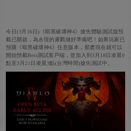
今日(3月16日)《暗黑破壞神4》搶先體驗測試版預
載已開啟，為永恆的屠戮做好準備吧！如果玩家已
預購《暗黑破壞神4》任意版本，那麽現在就可以
開始預載Beta測試客戶端，並加入到3月18日凌晨0
點至3月21日凌晨3點(台灣時間)搶先測試中。