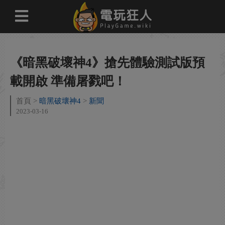
《暗黑破壞神4》搶先體驗測試版預
載開啟 準備屠戮吧！
首頁
暗黑破壞神4
新聞
2023-03-16