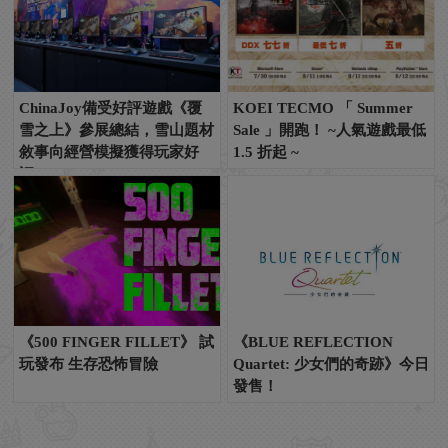
ChinaJoy備受好評遊戲《覆
KOEI TECMO 「 Summer
雪之上》參展總結，雪山題材
Sale 」開跑！ ~人氣遊戲最低
敘事向經營模擬獲得玩家好
1.5 折起 ~
評！
《500 FINGER FILLET》 試
《BLUE REFLECTION
玩發布 生存恐怖冒險
Quartet: 少女們的奇跡》今日
發售！