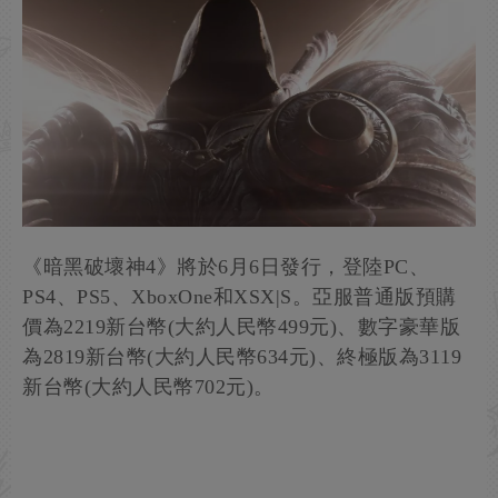
《暗黑破壞神4》將於6月6日發行，登陸PC、
PS4、PS5、XboxOne和XSX|S。亞服普通版預購
價為2219新台幣(大約人民幣499元)、數字豪華版
為2819新台幣(大約人民幣634元)、終極版為3119
新台幣(大約人民幣702元)。