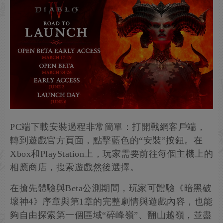
PC端下載安裝過程非常簡單：打開戰網客戶端，
轉到遊戲官方頁面，點擊藍色的“安裝”按鈕。在
Xbox和PlayStation上，玩家需要前往每個主機上的
相應商店，搜索遊戲然後選擇。
在搶先體驗與Beta公測期間，玩家可體驗《暗黑破
壞神4》序章與第1章的完整劇情與遊戲內容，也能
夠自由探索第一個區域“碎峰嶺”、翻山越嶺，並盡