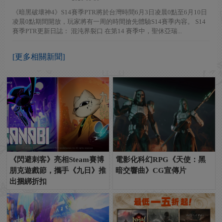
《暗黑破壞神4》S14賽季PTR將於台灣時間6月3日凌晨0點至6月10日
凌晨0點期間開放，玩家將有一周的時間搶先體驗S14賽季內容。 S14
賽季PTR更新日誌： 混沌界裂口 在第14 賽季中，聖休亞瑞...
[更多相關新聞]
《閃避刺客》亮相Steam賽博
電影化科幻RPG《天使：黑
朋克遊戲節，攜手《九日》推
暗交響曲》CG宣傳片
出捆綁折扣