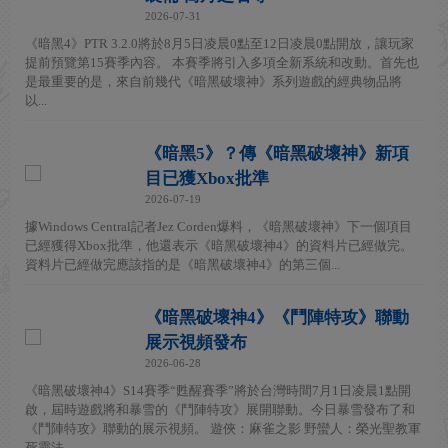
2026-07-31
《暗黑4》PTR 3.2.0將於8月5日凌晨0點至12日凌晨0點開放，讓玩家
提前預覽第15賽季內容。 本賽季將引入多項全新系統和改動。首先也
是最重要的是，來自前幾代《暗黑破壞神》系列遊戲的經典物品將
以...
《暗黑5》？傳《暗黑破壞神》新項
目已獲Xbox批準
2026-07-19
據Windows Central記者Jez Corden爆料，《暗黑破壞神》下一個項目
已經獲得Xbox批準，他還表示《暗黑破壞神4》的資料片已經做完。
資料片已經做完應該指的是《暗黑破壞神4》的第三個...
《暗黑破壞神4》《鬥陣特攻》聯動
展示視頻發布
2026-06-28
《暗黑破壞神4》S14賽季“甦醒賽季”將於台灣時間7月1日凌晨1點開
啟，屆時遊戲將和暴雪的《鬥陣特攻》展開聯動。今日暴雪發布了和
《鬥陣特攻》聯動的展示視頻。 遊俠：麻雀之影 野蠻人：榮光聖教軍
死靈法...