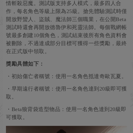
情斬殺惡魔。測試版支持多人模式，最多四人合
作，每名角色等級上限為25級。搶先體驗測試時僅
開放野蠻人、盜賊、魔法師三個職業，在公開Beta
測試時還會再開放德魯伊和死靈法師。每個戰網帳
號最多創建10個角色，測試結束後所有角色資料會
被刪除，不過達成部分目標可獲得一些獎勵，最終
在正式版中領取。
獎勵具體如下：
・初始傷亡者稱號：使用一名角色抵達奇歐瓦夏。
・早期遠行者稱號：使用一名角色達到20級即可獲
取。
・Beta狼背袋造型物品：使用一名角色達到20級即
可獲取。