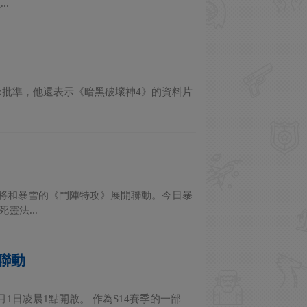
.
得Xbox批準，他還表示《暗黑破壞神4》的資料片
遊戲將和暴雪的《鬥陣特攻》展開聯動。今日暴
靈法...
聯動
1日凌晨1點開啟。 作為S14賽季的一部