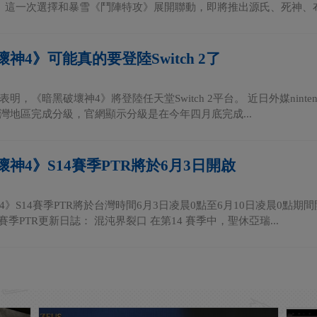
》這一次選擇和暴雪《鬥陣特攻》展開聯動，即將推出源氏、死神、布麗
神4》可能真的要登陸Switch 2了
明，《暗黑破壞神4》將登陸任天堂Switch 2平台。 近日外媒nintend
灣地區完成分級，官網顯示分級是在今年四月底完成...
神4》S14賽季PTR將於6月3日開啟
4》S14賽季PTR將於台灣時間6月3日凌晨0點至6月10日凌晨0點期
4賽季PTR更新日誌： 混沌界裂口 在第14 賽季中，聖休亞瑞...