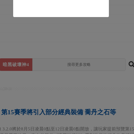
暗黑破壞神4
》第15賽季將引入部分經典裝備 喬丹之石等
R 3.2.0將於8月5日凌晨0點至12日凌晨0點開放，讓玩家提前預覽