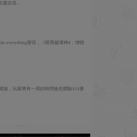
吉塔...
o everything發現，《暗黑破壞神4：憎恨
間開放，玩家將有一周的時間搶先體驗S14賽