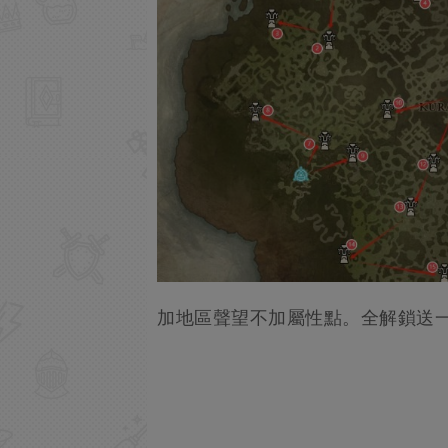
加地區聲望不加屬性點。全解鎖送