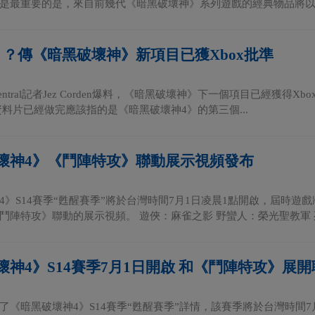
是最重要的是，來自前幾代《暗黑破壞神》系列遊戲的經典物品將以..
》？傳《暗黑破壞神》新項目已獲Xbox批準
s Central記者Jez Corden爆料，《暗黑破壞神》下一個項目已經獲
資料片已經做完應該指的是《暗黑破壞神4》的第三個...
壞神4》《鬥陣特攻》聯動展示視頻發布
4》S14賽季“甦醒賽季”將於台灣時間7月1日凌晨1點開啟，屆時
鬥陣特攻》聯動的展示視頻。 遊俠：麻雀之影 野蠻人：榮光聖教軍 死
壞神4》S14賽季7月1日開啟 和《鬥陣特攻》展開
了《暗黑破壞神4》S14賽季“甦醒賽季”詳情，該賽季將於台灣時間7月