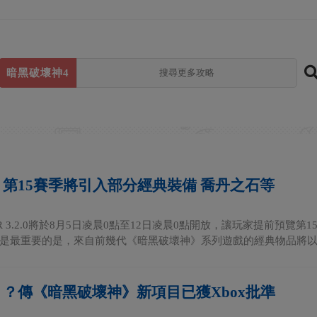
暗黑破壞神4
》第15賽季將引入部分經典裝備 喬丹之石等
R 3.2.0將於8月5日凌晨0點至12日凌晨0點開放，讓玩家提前預覽
是最重要的是，來自前幾代《暗黑破壞神》系列遊戲的經典物品將以..
》？傳《暗黑破壞神》新項目已獲Xbox批準