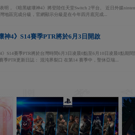
明，《暗黑破壞神4》將登陸任天堂Switch 2平台。 近日外媒nintend
灣地區完成分級，官網顯示分級是在今年四月底完成...
神4》S14賽季PTR將於6月3日開啟
4》S14賽季PTR將於台灣時間6月3日凌晨0點至6月10日凌晨0點期
4賽季PTR更新日誌： 混沌界裂口 在第14 賽季中，聖休亞瑞...