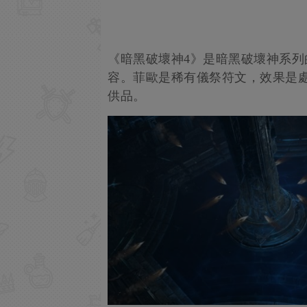
《暗黑破壞神4》是暗黑破壞神系
容。菲歐是稀有儀祭符文，效果是處
供品。