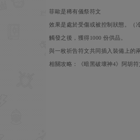
菲歐是稀有儀祭符文
效果是處於受傷或被控制狀態。（冷
觸發之後，獲得1000 份供品。
與一枚祈告符文共同插入裝備上的
相關攻略：《暗黑破壞神4》阿胡符