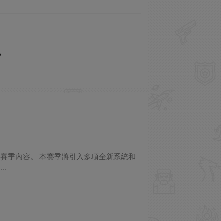
第15賽季內容。 本賽季將引入多項全新系統和
.