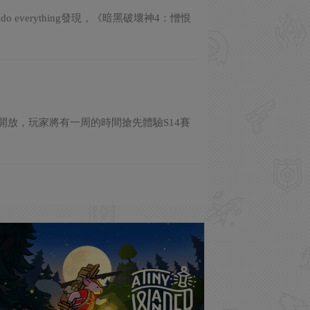
o everything發現，《暗黑破壞神4：憎恨
間開放，玩家將有一周的時間搶先體驗S14賽