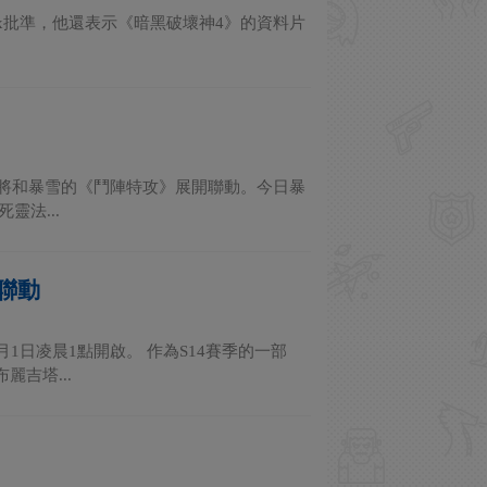
得Xbox批準，他還表示《暗黑破壞神4》的資料片
遊戲將和暴雪的《鬥陣特攻》展開聯動。今日暴
靈法...
聯動
1日凌晨1點開啟。 作為S14賽季的一部
吉塔...