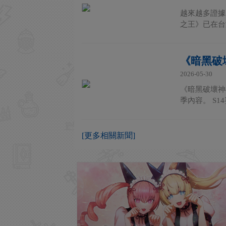
越來越多證據表
之王》已在台
《暗黑破壞
2026-05-30
《暗黑破壞神
季內容。 S1
[更多相關新聞]