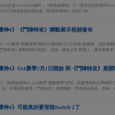
s Central記者Jez Corden爆料，《暗黑破壞神》下一個項目已經獲
資料片已經做完應該指的是《暗黑破壞神4》的第三個...
壞神4》《鬥陣特攻》聯動展示視頻發布
4》S14賽季“甦醒賽季”將於台灣時間7月1日凌晨1點開啟，屆時
鬥陣特攻》聯動的展示視頻。 遊俠：麻雀之影 野蠻人：榮光聖教軍 死
壞神4》S14賽季7月1日開啟 和《鬥陣特攻》展開
了《暗黑破壞神4》S14賽季“甦醒賽季”詳情，該賽季將於台灣時間7月
》這一次選擇和暴雪《鬥陣特攻》展開聯動，即將推出源氏、死神、布麗
神4》可能真的要登陸Switch 2了