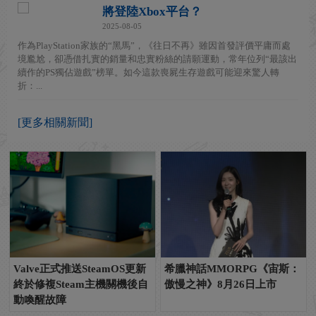
將登陸Xbox平台？
2025-08-05
作為PlayStation家族的“黑馬”，《往日不再》雖因首發評價平庸而處
境尷尬，卻憑借扎實的銷量和忠實粉絲的請願運動，常年位列“最該出
續作的PS獨佔遊戲”榜單。如今這款喪屍生存遊戲可能迎來驚人轉
折：...
[更多相關新聞]
Valve正式推送SteamOS更新
希臘神話MMORPG《宙斯：
終於修複Steam主機關機後自
傲慢之神》8月26日上市
動喚醒故障