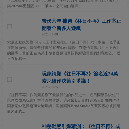
（1.08版本）。此外，玩家還可在在2021年原版PC發布（1.07版本）
與2025年更新版（1.08版本）之間自由選擇。...
蟄伏六年 據傳《往日不再》工作室正
開發全新多人遊戲
2025-09-08
索尼互動娛樂旗下Bend工作室在推出《往日不再》六年多後，似乎正
在開發新作。這個曾打造2019年動作冒險生存恐怖遊戲《往日不再》
的團隊，目前正在為某未命名遊戲項目招募經驗豐富的創意總監。 近
日在招聘平...
玩家請願《往日不再2》簽名近24萬
索尼續作決策引爭議！
2025-08-25
《往日不再》作為索尼旗下最被低估的作品之一，近日因續作缺位問
題再次成為玩家社群討論的焦點。這款最初計劃打造為三部曲的作品
因索尼缺乏興趣而未能延續，開發團隊Bend Studio甚至因擔心被拒絕
而未正式...
神秘動態引爆猜測：《往日不再》或