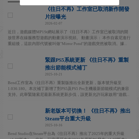
《往日不再》工作室已取消新作開發
片段曝光
2026-02-07
近日，遊戲媒體MP1St網站展示了《往日不再》工作室已被取消的開
放世界在線服務型遊戲的動畫演示視頻。 動畫演示： 本作自索尼進行
重組後，這款內部代號被叫做"Mirror Pond"的遊戲突然被取消。據...
緊跟PS5系統更新 《往日不再》重製
推出節能模式補丁
2025-10-21
Bend工作室為《往日不再》重製版推出全新更新，版本號升級至
1.036.180。本次補丁新增了對PS5及PS5 Pro主機最新節能模式的兼容
支持。此舉緊隨索尼最新系統更新步伐，該更新允許玩家啟用“遊戲...
新老版本可切換！ 《往日不再》推出
Steam平台重大升級
2025-10-16
Bend Studio在Steam平台為《往日不再》推出了2025年的重大升級