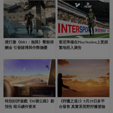
搜打撤《BR1：無限》擊殺得
索尼準備在PlayStation上更頻
酬金 引發賭博與作弊擔憂
繁地投入廣告
特別好評遊戲《96號公路》新
《狩獵之道2》9月29日多平
預告 暗示續作要來
台發售 真實系荒野狩獵冒險