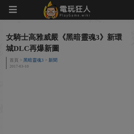
女騎士高雅威嚴《黑暗靈魂3》新環
城DLC再爆新圖
首頁
黑暗靈魂3
新聞
2017-03-10