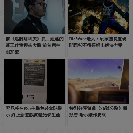
前《逃離塔科夫》員工組建的
BioWare老兵：玩家擅長髮現
新工作室迎來大將 前首席主
問題卻不擅長提出解決方案
創加盟
索尼將在PS5主機包裝盒貼警
特別好評遊戲《96號公路》新
示 終止新遊戲實體光碟生產
預告 暗示續作要來