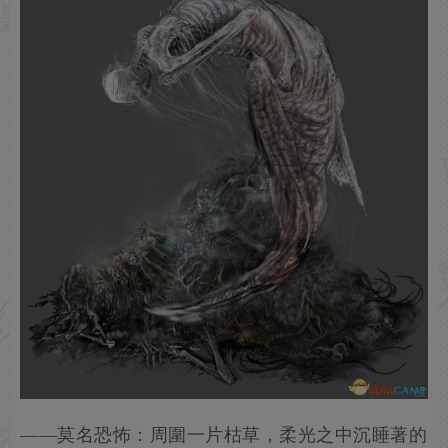
——莫名恐怖：周圍一片枯草，柔光之中沉睡著的