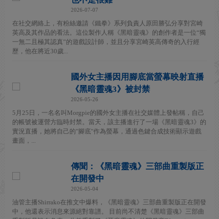
2026-07-07
在社交網絡上，有粉絲邀請《鐵拳》系列負責人原田勝弘分享對宮崎
英高及其作品的看法。這位製作人稱《黑暗靈魂》的創作者是一位“獨
一無二且極其認真”的遊戲設計師，並且分享宮崎英高傳奇的入行經
歷，他在將近30歲...
國外女主播因用腳底當螢幕映射直播
《黑暗靈魂3》被封禁
2026-05-26
5月25日，一名名叫Morgpie的國外女主播在社交媒體上發帖稱，自己
的帳號被運營方臨時封禁。當天，該主播進行了一場《黑暗靈魂3》的
實況直播，她將自己的"腳底"作為螢幕，通過色鍵合成技術顯示遊戲
畫面，...
傳聞：《黑暗靈魂》三部曲重製版正
在開發中
2026-05-04
油管主播Shirrako在推文中爆料，《黑暗靈魂》三部曲重製版正在開發
中，他還表示消息來源絕對靠譜。 目前尚不清楚《黑暗靈魂》三部曲