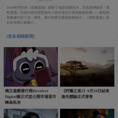
2025-11-07
2009年問世的《惡魔靈魂》開創了魂類遊戲先河，而其精神續作《黑
暗靈魂》則成功將該類型推向大眾市場並引發現象級熱潮——最新銷
售數據印證了這一傳奇。萬代南夢宮最新財報顯示，《黑暗靈魂》系
列全球累計銷量已...
[更多相關新聞]
獨立遊戲發行商Devolver
《狩獵之道2》9月29日結束
Digital擬正式從公開市場退市
搶先體驗正式發售
轉為私有