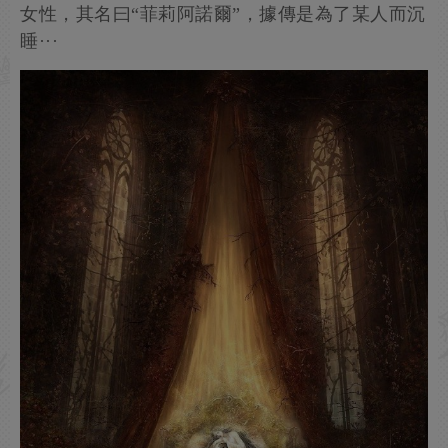
女性，其名曰“菲莉阿諾爾”，據傳是為了某人而沉
睡···