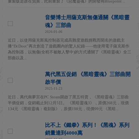
重製版是誰在負責，此前重製了《惡魔靈魂》的開發商Bluepoint ...
音樂博士用薩克斯無傷通關《黑暗靈
魂》三部曲
2026-01-06
近日，以使用薩克斯風控制器完成高難度遊戲挑戰而聞名的遊戲主
播“Dr.Doot”再次創造了遊戲圈內的驚人紀錄——他使用電子薩克斯作
為控制器，以無傷(全程不被敵人擊中)的方式通關了《黑暗靈魂》全三
部曲以及...
萬代黑五促銷 《黑暗靈魂》三部曲開
啟半價
2025-11-23
近日，萬代南夢宮在PC Steam開啟了黑五特賣，《黑暗靈魂》三部曲
半價促銷，促銷截止到12月5日。 《黑暗靈魂3》，原價268元，現價
134元 《黑暗靈魂：複刻版》，原價198元，現價99元 《黑暗...
比不上《鐵拳》系列！《黑魂》系列
銷量達到4000萬