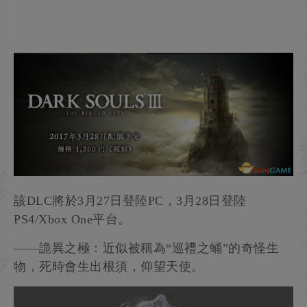
該DLC將於3月27日登陸PC，3月28日登陸
PS4/Xbox One平台。
——詭異之極：近似被稱為“巡禮之蛹”的奇怪生
物，死時會生出根須，仰望天使。