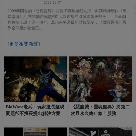
2025-11-07
2009年問世的《惡魔靈魂》開創了魂類遊戲先河，而其精神續作《黑
暗靈魂》則成功將該類型推向大眾市場並引發現象級熱潮——最新銷
售數據印證了這一傳奇。萬代南夢宮最新財報顯示，《黑暗靈魂》系
列全球累計銷量已...
[更多相關新聞]
BioWare老兵：玩家擅長髮現
《惡魔城：靈魂魔典》將第二
問題卻不擅長提出解決方案
次且永久終止線上服務