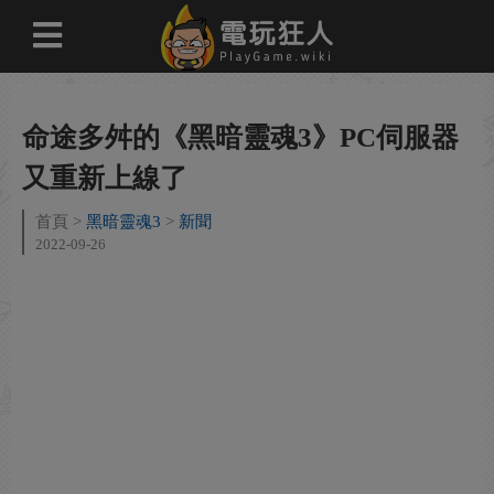
命途多舛的《黑暗靈魂3》PC伺服器
又重新上線了
首頁
黑暗靈魂3
新聞
2022-09-26