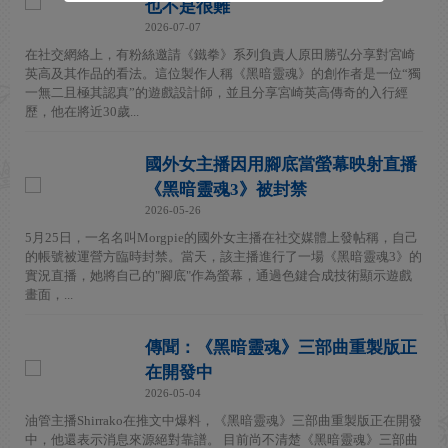
也不是很難
2026-07-07
在社交網絡上，有粉絲邀請《鐵拳》系列負責人原田勝弘分享對宮崎
英高及其作品的看法。這位製作人稱《黑暗靈魂》的創作者是一位“獨
一無二且極其認真”的遊戲設計師，並且分享宮崎英高傳奇的入行經
歷，他在將近30歲...
國外女主播因用腳底當螢幕映射直播
《黑暗靈魂3》被封禁
2026-05-26
5月25日，一名名叫Morgpie的國外女主播在社交媒體上發帖稱，自己
的帳號被運營方臨時封禁。當天，該主播進行了一場《黑暗靈魂3》的
實況直播，她將自己的"腳底"作為螢幕，通過色鍵合成技術顯示遊戲
畫面，...
傳聞：《黑暗靈魂》三部曲重製版正
在開發中
2026-05-04
油管主播Shirrako在推文中爆料，《黑暗靈魂》三部曲重製版正在開發
中，他還表示消息來源絕對靠譜。 目前尚不清楚《黑暗靈魂》三部曲