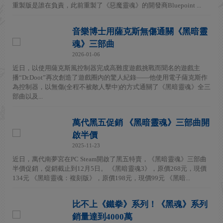
重製版是誰在負責，此前重製了《惡魔靈魂》的開發商Bluepoint ...
音樂博士用薩克斯無傷通關《黑暗靈
魂》三部曲
2026-01-06
近日，以使用薩克斯風控制器完成高難度遊戲挑戰而聞名的遊戲主
播“Dr.Doot”再次創造了遊戲圈內的驚人紀錄——他使用電子薩克斯作
為控制器，以無傷(全程不被敵人擊中)的方式通關了《黑暗靈魂》全三
部曲以及...
萬代黑五促銷 《黑暗靈魂》三部曲開
啟半價
2025-11-23
近日，萬代南夢宮在PC Steam開啟了黑五特賣，《黑暗靈魂》三部曲
半價促銷，促銷截止到12月5日。 《黑暗靈魂3》，原價268元，現價
134元 《黑暗靈魂：複刻版》，原價198元，現價99元 《黑暗...
比不上《鐵拳》系列！《黑魂》系列
銷量達到4000萬