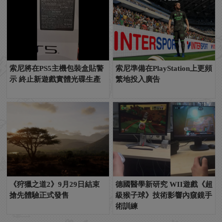
索尼將在PS5主機包裝盒貼警
索尼準備在PlayStation上更頻
示 終止新遊戲實體光碟生產
繁地投入廣告
《狩獵之道2》9月29日結束
德國醫學新研究 WII遊戲《超
搶先體驗正式發售
級猴子球》技術影響內窺鏡手
術訓練