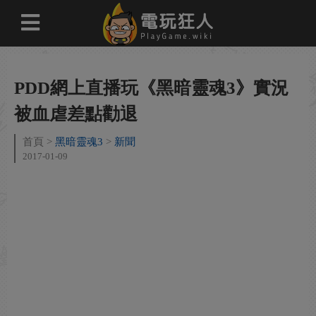
PDD網上直播玩《黑暗靈魂3》實況
被血虐差點勸退
首頁
黑暗靈魂3
新聞
2017-01-09