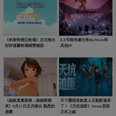
《米斯特裡亞牧場》正式推出
EA可能考慮出售BioWare和
好評溫馨牧場經營物語
其他IP
《超級真實麻將：維納斯歸
天下霸唱首款真人互動影遊來
來》8月27日正式推出 熟悉的
了！《天坑追匪》Steam頁面
感覺
正式上線