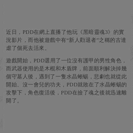
近日，PDD在網上直播了他玩《黑暗靈魂3》的實
況影片，而他被遊戲中有“新人勸退者”之稱的古達
虐了個死去活來。
遊戲開始，PDD選用了一位沒有護甲的男性角色，
而武器使用的是木棍和木盾牌，前面順利解決掉幾
個守墓人後，遇到了一隻水晶蜥蜴，悲劇也就從此
開始。沒一會兒的功夫，PDD就敗在了水晶蜥蜴的
攻擊下，角色復活後，PDD在撿了魂之後就迅速離
開了。