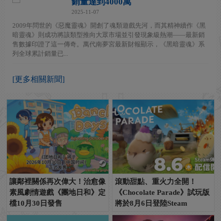
銷量達到4000萬
2025-11-07
2009年問世的《惡魔靈魂》開創了魂類遊戲先河，而其精神續作《黑
暗靈魂》則成功將該類型推向大眾市場並引發現象級熱潮——最新銷
售數據印證了這一傳奇。萬代南夢宮最新財報顯示，《黑暗靈魂》系
列全球累計銷量已...
[更多相關新聞]
讓鄰裡關係再次偉大！治愈像
滾動甜點、重火力全開！
素風劇情遊戲《團地日和》定
《Chocolate Parade》試玩版
檔10月30日發售
將於8月6日登陸Steam