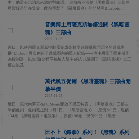
中，他還表示消息來源絕對靠譜。 目前尚不清楚《黑暗靈魂》三部曲
重製版是誰在負責，此前重製了《惡魔靈魂》的開發商Bluepoint ...
音樂博士用薩克斯無傷通關《黑暗靈
魂》三部曲
2026-01-06
近日，以使用薩克斯風控制器完成高難度遊戲挑戰而聞名的遊戲主
播“Dr.Doot”再次創造了遊戲圈內的驚人紀錄——他使用電子薩克斯作
為控制器，以無傷(全程不被敵人擊中)的方式通關了《黑暗靈魂》全三
部曲以及...
萬代黑五促銷 《黑暗靈魂》三部曲開
啟半價
2025-11-23
近日，萬代南夢宮在PC Steam開啟了黑五特賣，《黑暗靈魂》三部曲
半價促銷，促銷截止到12月5日。 《黑暗靈魂3》，原價268元，現價
134元 《黑暗靈魂：複刻版》，原價198元，現價99元 《黑暗...
比不上《鐵拳》系列！《黑魂》系列