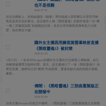
也不是很難
2026-07-07
在社交網絡上，有粉絲邀請《鐵拳》系列負責人原田勝弘分享對宮崎
英高及其作品的看法。這位製作人稱《黑暗靈魂》的創作者是一位“獨
一無二且極其認真”的遊戲設計師，並且分享宮崎英高傳奇的入行經
歷，他在將近30歲...
國外女主播因用腳底當螢幕映射直播
《黑暗靈魂3》被封禁
2026-05-26
5月25日，一名名叫Morgpie的國外女主播在社交媒體上發帖稱，自己
的帳號被運營方臨時封禁。當天，該主播進行了一場《黑暗靈魂3》的
實況直播，她將自己的"腳底"作為螢幕，通過色鍵合成技術顯示遊戲
畫面，...
傳聞：《黑暗靈魂》三部曲重製版正
在開發中
2026-05-04
油管主播Shirrako在推文中爆料，《黑暗靈魂》三部曲重製版正在開發