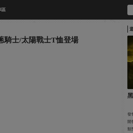
專區
蔥騎士/太陽戰士T恤登場
黑
發售
開發:
類