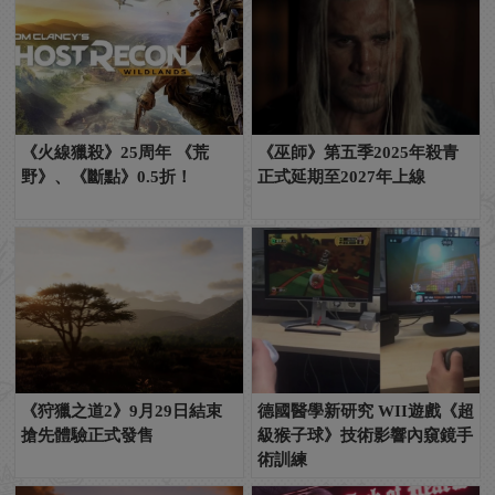
《火線獵殺》25周年 《荒
《巫師》第五季2025年殺青
野》、《斷點》0.5折！
正式延期至2027年上線
《狩獵之道2》9月29日結束
德國醫學新研究 WII遊戲《超
搶先體驗正式發售
級猴子球》技術影響內窺鏡手
術訓練