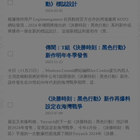
動》標誌設計
2024-03-02
根據推特用戶 Legitmategamerz 在與動視官方合作的周邊廠商 KOTO
網站發現，2024 年傳聞將推出的《決勝時刻：黑色行動》系列新作或
將獲得一個全新的標誌設計。 這個新標誌和最初作《黑...
傳聞：T組《決勝時刻：黑色行動》
新作明年冬季發售
2023-11-23
今日（11月23日），Windows Central網站編輯Jez Corden援引內部人
士消息稱動視將於明年公布T組開發的《決勝時刻：黑色行動》新作。
該作發生在20世紀90年代初的海灣戰爭期間，這...
《決勝時刻：黑色行動》新作再爆料
設定在海灣戰爭
2023-07-09
最近又有爆料稱，Treyarch的下一款《決勝時刻：黑色行動》預計將
於2024年發售，背景設定在海灣戰爭。 今年4月份，《決勝時刻：戰
區》手遊的一次數據挖掘洩露了關於Treyarch 2024年《決勝...