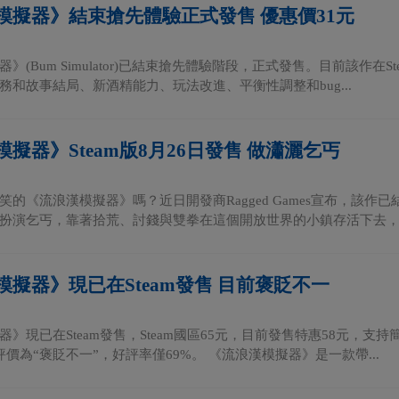
模擬器》結束搶先體驗正式發售 優惠價31元
》(Bum Simulator)已結束搶先體驗階段，正式發售。目前該作在S
務和故事結局、新酒精能力、玩法改進、平衡性調整和bug...
擬器》Steam版8月26日發售 做瀟灑乞丐
的《流浪漢模擬器》嗎？近日開發商Ragged Games宣布，該作已結
扮演乞丐，靠著拾荒、討錢與雙拳在這個開放世界的小鎮存活下去，..
模擬器》現已在Steam發售 目前褒貶不一
器》現已在Steam發售，Steam國區65元，目前發售特惠58元，
的評價為“褒貶不一”，好評率僅69%。 《流浪漢模擬器》是一款帶...