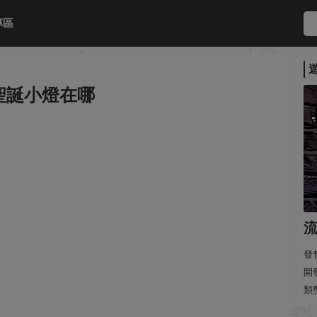
專區
聖誕小燈在哪
發售
開發
類