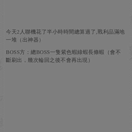
今天2人聯機花了半小時時間總算過了,戰利品滿地
一堆（出神器）
BOSS方：總BOSS一隻紫色蝦綠蝦長條蝦（會不
斷刷出，幾次輪回之後不會再出現）