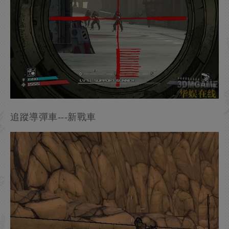
追蹤導彈車---新戰車