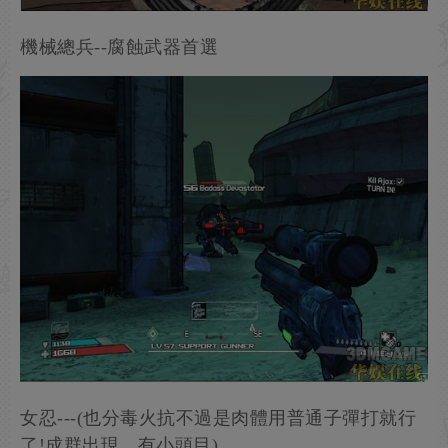
機械總兵--腐蝕武器首選
女忍---(也分毒火抗不過是肉體用普通子彈打就行
了!成群出現，有小頭目)