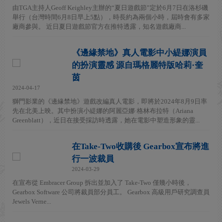
由TGA主持人Geoff Keighley主辦的“夏日遊戲節”定於6月7日在洛杉磯
舉行（台灣時間6月8日早上5點），時長約為兩個小時，屆時會有多家
廠商參與。 近日夏日遊戲節官方在推特透露，知名遊戲廠商...
《邊緣禁地》真人電影中小緹娜演員
的扮演靈感 源自瑪格麗特版哈莉·奎
茵
2024-04-17
獅門影業的《邊緣禁地》遊戲改編真人電影，即將於2024年8月9日率
先在北美上映。其中扮演小緹娜的阿麗亞娜·格林布拉特（Ariana
Greenblatt），近日在接受採訪時透露，她在電影中塑造形象的靈...
在Take-Two收購後 Gearbox宣布將進
行一波裁員
2024-03-29
在宣布從 Embracer Group 拆出並加入了 Take-Two 僅幾小時後，
Gearbox Software 公司將裁員部分員工。 Gearbox 高級用戶研究調查員
Jewels Verne...