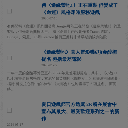
傳《邊緣禁地1》正在重製 但變成了
《命運》風格即時服務遊戲
2026-07-13
有傳聞稱《命運》系列開發商Bungie可能正在開發《邊緣禁地1》的重
製版，但先別高興得太早。 據《命運》內容創作者Trance透露，
Bungie、索尼、2K和Gearbox據傳正處於非常早期的談判階段...
《邊緣禁地》真人電影獲6項金酸梅
提名 包括最差電影
2025-01-22
一年一度的金酸莓獎已宣布 2024 年最差電影提名，其中，《小醜2》
以七項提名位居榜首，索尼的超英爛片《蜘蛛女士》和導演弗朗西斯·
福特·科波拉心目中的“神作”《大都會》也均獲得了 6 項提名。 而同
時...
夏日遊戲節官方透露 2K將在展會中
宣布其最大、最受歡迎系列之一的新
作
2024-05-17