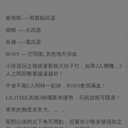
紫色蝦----用腐蝕武器
綠蝦 ----火武器
長條 ----電武器
BOSS ----打弱點 其他地方掉血
小怪清玩之後繞著那根大柱子打，如果2人聯機，2
人之間距離要越遠越好！
中途不能2人同時一起掛，BOSS會回滿血！
LILITH比其他3個職業有優勢，天賦技能可隱身！
單乾的難度灰常大。 。 。
面對山崖的左下角可蹲點，但要在小怪未發現你之