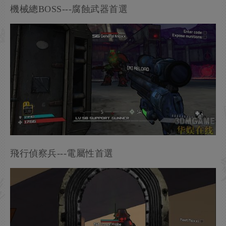
機械總BOSS---腐蝕武器首選
飛行偵察兵---電屬性首選