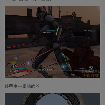
裝甲車---腐蝕武器