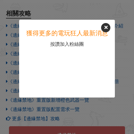
相關攻略
《邊緣禁地》酒吧老闆娘莫西(moxxi)人物背景故事介紹
獲得更多的電玩狂人最新消息
《邊緣禁地》系列遊戲世界觀分析與推測
按讚加入粉絲團
《邊緣禁地》小吵鬧背景故事介紹
《邊緣禁地》1代劇情介紹
《邊緣禁地》潘多拉歷史背景介紹
《邊緣禁地》重置版BUG補償獎勵領取代碼分享
《邊緣禁地》重置版快速刷橙方法分享 比刷蝦快10倍
《邊緣禁地》重置版贈送橙色武器獲取方法
《邊緣禁地》重置版新增橙色武器一覽
《邊緣禁地》重置版配置需求一覽
更多【邊緣禁地】攻略