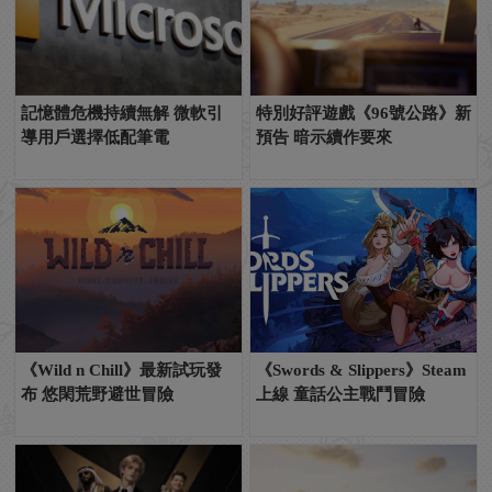
記憶體危機持續無解 微軟引
特別好評遊戲《96號公路》新
導用戶選擇低配筆電
預告 暗示續作要來
《Wild n Chill》最新試玩發
《Swords & Slippers》Steam
布 悠閑荒野避世冒險
上線 童話公主戰鬥冒險