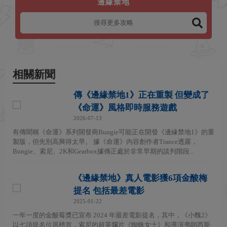
邊緣禁地
相關新聞
傳《邊緣禁地1》正在重製 但變成了
《命運》風格即時服務遊戲
2026-07-13
有傳聞稱《命運》系列開發商Bungie可能正在開發《邊緣禁地1》的重
製版，但先別高興得太早。 據《命運》內容創作者Trance透露，
Bungie、索尼、2K和Gearbox據傳正處於非常早期的談判階段...
《邊緣禁地》真人電影獲6項金酸梅
提名 包括最差電影
2025-01-22
一年一度的金酸莓獎已宣布 2024 年最差電影提名，其中，《小醜2》
以七項提名位居榜首，索尼的超英爛片《蜘蛛女士》和導演弗朗西斯·