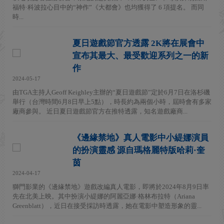
福特·科波拉心目中的“神作”《大都會》也均獲得了 6 項提名。 而同
時...
夏日遊戲節官方透露 2K將在展會中
宣布其最大、最受歡迎系列之一的新
作
2024-05-17
由TGA主持人Geoff Keighley主辦的“夏日遊戲節”定於6月7日在洛杉磯
舉行（台灣時間6月8日早上5點），時長約為兩個小時，屆時會有多家
廠商參與。 近日夏日遊戲節官方在推特透露，知名遊戲廠商...
《邊緣禁地》真人電影中小緹娜演員
的扮演靈感 源自瑪格麗特版哈莉·奎
茵
2024-04-17
獅門影業的《邊緣禁地》遊戲改編真人電影，即將於2024年8月9日率
先在北美上映。其中扮演小緹娜的阿麗亞娜·格林布拉特（Ariana
Greenblatt），近日在接受採訪時透露，她在電影中塑造形象的靈...