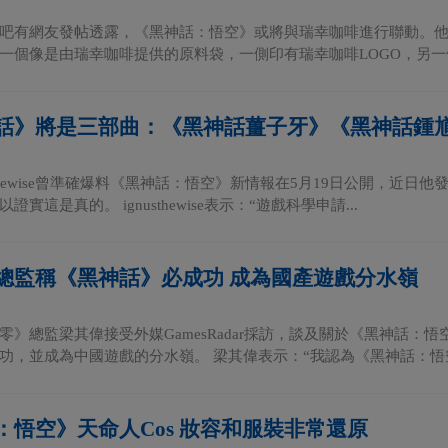
吧有網友發帖透露，《黑神話：悟空》或將與瑞幸咖啡進行聯動。他
一個像是由瑞幸咖啡提供的原料袋，一側印有瑞幸咖啡LOGO，另一側
話》將是三部曲：《黑神話薑子牙》《黑神話鍾
usthewise曾準確爆料《黑神話：悟空》新情報在5月19日公開，近
實這是真的。 ignusthewise表示：“遊戲科學申請...
總監稱《黑神話》必成功 成為國產遊戲分水嶺
零》總監梁其偉接受外媒GamesRadar採訪，談及關於《黑神話：
功，並成為中國遊戲的分水嶺。 梁其偉表示：“我認為《黑神話：悟空》
：悟空》天命人Cos 妝容和服裝非常還原