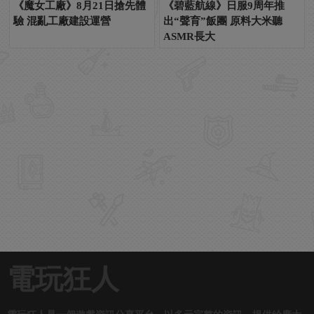
《魔女工廠》8月21日搶先體
《碧藍航線》日服9周年推
驗 混亂工廠建設運營
出“聲育”飯團 原料大米聽
ASMR長大
電玩狂人