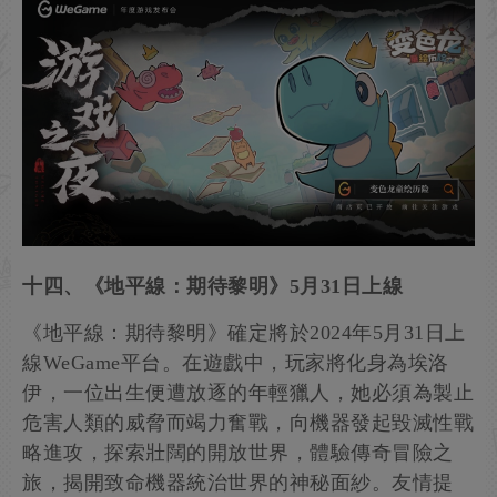
十四、《地平線：期待黎明》5月31日上線
《地平線：期待黎明》確定將於2024年5月31日上
線WeGame平台。在遊戲中，玩家將化身為埃洛
伊，一位出生便遭放逐的年輕獵人，她必須為製止
危害人類的威脅而竭力奮戰，向機器發起毀滅性戰
略進攻，探索壯闊的開放世界，體驗傳奇冒險之
旅，揭開致命機器統治世界的神秘面紗。友情提