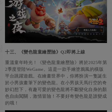
十三、《變色龍童繪歷險》Q2即將上線
重溫童年時光！《變色龍童繪歷險》將於2025年第
2季度登陸WeGame。這是一款手繪塗鴉風的橫版
平台跳躍遊戲。在繪畫世界中，你將扮演一隻誕生
於小男孩畫筆下的變色龍。在小男孩天馬行空的奇
妙幻想下，有趣可愛的變色龍將不斷變化自身的顏
色自由闖關，激情冒險！不要好奇變色龍是誰變成
的哦！