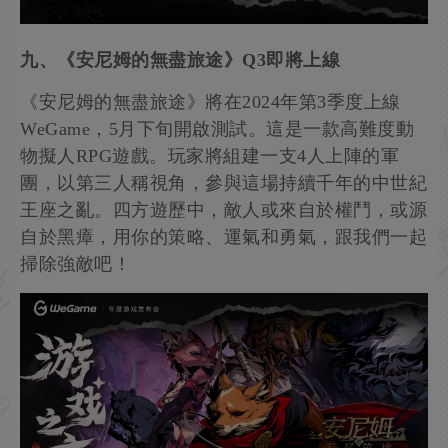
九、《安尼姆的無盡旅途》Q3即將上線
《安尼姆的無盡旅途》將在2024年第3季度上線
WeGame，5月下旬開啟測試。這是一款高難度動
物擬人RPG遊戲。玩家將組建一支4人上陣的軍
團，以第三人稱視角，參與這場持續千年的中世紀
王座之亂。四方遊歷中，敵人或來自於權鬥，或源
自於黑瘴，用你的策略、運氣和勇氣，跟我們一起
掃除強敵吧！