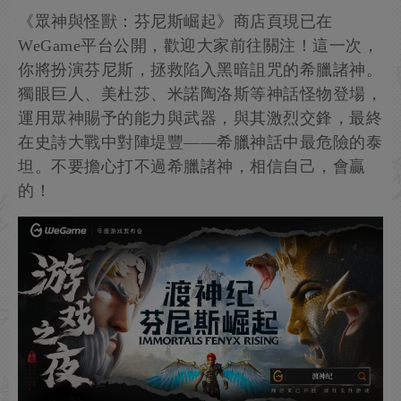
《眾神與怪獸：芬尼斯崛起》商店頁現已在
WeGame平台公開，歡迎大家前往關注！這一次，
你將扮演芬尼斯，拯救陷入黑暗詛咒的希臘諸神。
獨眼巨人、美杜莎、米諾陶洛斯等神話怪物登場，
運用眾神賜予的能力與武器，與其激烈交鋒，最終
在史詩大戰中對陣堤豐——希臘神話中最危險的泰
坦。不要擔心打不過希臘諸神，相信自己，會贏
的！