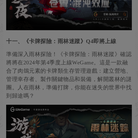
十一、《卡牌探險：雨林迷蹤》Q4即將上線
準備深入雨林探險！《卡牌探險：雨林迷蹤》確認
將將在2024年第4季度上線WeGame。這是一款融
合了肉鴿元素的卡牌類生存管理遊戲：建立營地、
管理幸存者、製作關鍵物品和裝備，解開叢林的謎
團。人在雨林，準備打牌，你能在迷失的世界中找
到歸途嗎？