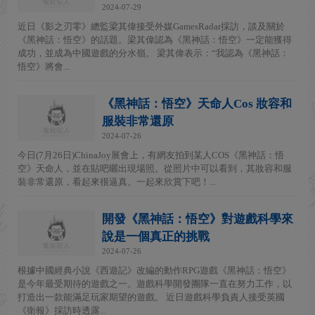
2024-07-29
近日《影之刃零》總監梁其偉接受外媒GamesRadar採訪，談及關於
《黑神話：悟空》的話題。梁其偉認為《黑神話：悟空》一定能獲得
成功，並成為中國遊戲的分水嶺。 梁其偉表示：“我認為《黑神話：
悟空》將會...
《黑神話：悟空》天命人Cos 妝容和
服裝非常還原
2024-07-26
今日(7月26日)ChinaJoy展會上，有網友拍到某人COS《黑神話：悟
空》天命人，並在貼吧曬出現場照。從照片中可以看到，其妝容和服
裝非常還原，看起來很逼真。一起來欣賞下吧！...
開發《黑神話：悟空》對遊戲科學來
說是一個真正的挑戰
2024-07-26
根據中國經典小說《西遊記》改編的動作RPG遊戲《黑神話：悟空》
是今年最受期待的遊戲之一。遊戲科學開發團隊一直在努力工作，以
打造出一款能滿足玩家期望的遊戲。 近日遊戲科學負責人接受英國
《衛報》採訪時透露...