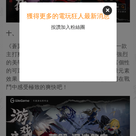
獲得更多的電玩狂人最新消息
按讚加入粉絲團
十、《蒼翼：混沌效應》5月21日上線
《蒼翼：混沌效應》將於5月21日上線！作為一款
主打爽快連招的Rogue動作遊戲，它有著風格強烈
的美學呈現、極具張力的動作演出，10位極富個性
的可選角色，上百種招式自由構建，搭配海量元素
效果，塑造出獨屬於你的最強鬥士，不妨一同在戰
鬥中感受極致的爽快吧！