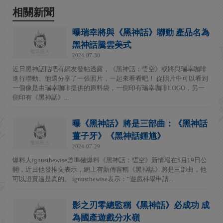
相關新聞
曝瑞幸將與《黑神話》聯動 產品名為
黑神話騰雲美式
2024-07-30
近日黑神話貼吧有網友發帖透露，《黑神話：悟空》或將與瑞幸咖啡
進行聯動。他還分享了一張照片，一起來看看吧！ 從照片中可以看到
一個像是由瑞幸咖啡提供的原料袋，一側印有瑞幸咖啡LOGO，另一
側印有《黑神話》...
曝《黑神話》將是三部曲：《黑神話
薑子牙》《黑神話鍾馗》
2024-07-29
爆料人ignusthewise曾準確爆料《黑神話：悟空》新情報在5月19日公
開，近日他發推文表示，網上有新傳言稱《黑神話》將是三部曲，他
可以證實這是真的。 ignusthewise表示：“遊戲科學申請...
影之刃零總監稱《黑神話》必成功 成
為國產遊戲分水嶺