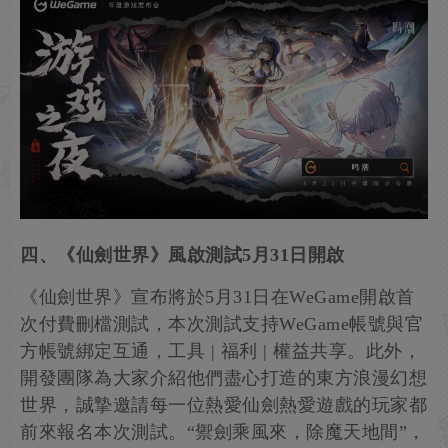
四、《仙劍世界》風啟測試5月31日開啟
《仙劍世界》宣布將於5月31日在WeGame開啟首
次付費刪檔測試，本次測試支持WeGame帳號與官
方帳號綁定互通，工具 | 福利 | 權益共享。此外，
開發團隊為大家介紹他們盡心打造的東方浪漫幻想
世界，誠摯邀請每一位熱愛仙劍熱愛遊戲的玩家都
前來報名本次測試。“禦劍乘風來，除魔天地間”，