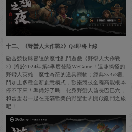
十二、《野蠻人大作戰2》Q4即將上線
融合競技與冒險的魔性亂鬥遊戲《野蠻人大作戰
2》將於2024年第4季度登陸WeGame！逗趣搞怪的
野蠻人英雄，魔性奇葩的道具寵物；經典3v3v3亂
鬥加上多種全新創意模式，歡樂競技全程高能根本
停不下來！準備好了嗎，化身野蠻人酋長巴巴六，
和蛋蛋君一起在充滿歡樂的野蠻世界開啟亂鬥之旅
吧！