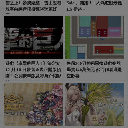
雪之上》參展總結，雪山題材
Sale 」開跑！ ~人氣遊戲最低
敘事向經營模擬獲得玩家好
1.5 折起 ~
評！
遊戲《進擊的巨人3 》決定於
售價200刀神秘惡搞遊戲突然
12 月 10 日發售＆現正開啟預
爆賣140萬美元 然而作者還是
購！公開豪華版及特典介紹影
空歡喜
片~