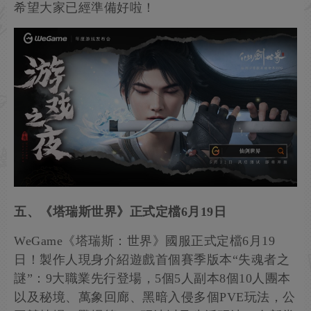
希望大家已經準備好啦！
五、《塔瑞斯世界》正式定檔6月19日
WeGame《塔瑞斯：世界》國服正式定檔6月19
日！製作人現身介紹遊戲首個賽季版本“失魂者之
謎”：9大職業先行登場，5個5人副本8個10人團本
以及秘境、萬象回廊、黑暗入侵多個PVE玩法，公