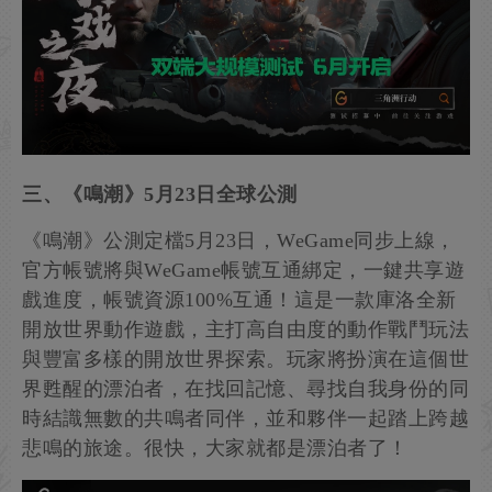
三、《鳴潮》5月23日全球公測
《鳴潮》公測定檔5月23日，WeGame同步上線，
官方帳號將與WeGame帳號互通綁定，一鍵共享遊
戲進度，帳號資源100%互通！這是一款庫洛全新
開放世界動作遊戲，主打高自由度的動作戰鬥玩法
與豐富多樣的開放世界探索。玩家將扮演在這個世
界甦醒的漂泊者，在找回記憶、尋找自我身份的同
時結識無數的共鳴者同伴，並和夥伴一起踏上跨越
悲鳴的旅途。很快，大家就都是漂泊者了！