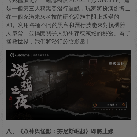
《終極演化》上確認將於2024年上線WeGame。這
是一個第三人稱黑客潛行遊戲，玩家將扮演劉博士
在一個充滿未來科技的研究設施中阻止叛變的
AI。利用各種不同的黑客和潛行技能來對抗機器
人威脅，並揭開關乎人類生存或滅絕的秘密。為了
拯救世界，我們將潛行於陰影當中！
八、《眾神與怪獸：芬尼斯崛起》即將上線