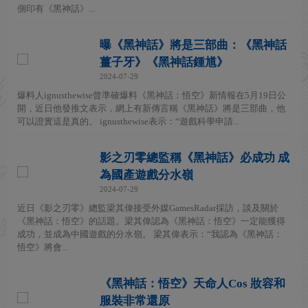
側印有《黑神話》...
曝《黑神話》將是三部曲：《黑神話
薑子牙》《黑神話鍾馗》
2024-07-29
爆料人ignusthewise曾準確爆料《黑神話：悟空》新情報在5月19日公
開，近日他發推文表示，網上有新傳言稱《黑神話》將是三部曲，他
可以證實這是真的。 ignusthewise表示：“遊戲科學申請...
影之刃零總監稱《黑神話》必成功 成
為國產遊戲分水嶺
2024-07-29
近日《影之刃零》總監梁其偉接受外媒GamesRadar採訪，談及關於
《黑神話：悟空》的話題。梁其偉認為《黑神話：悟空》一定能獲得
成功，並成為中國遊戲的分水嶺。 梁其偉表示：“我認為《黑神話：
悟空》將會...
《黑神話：悟空》天命人Cos 妝容和
服裝非常還原