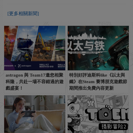
[更多相關新聞]
astragon 與 Team17邀您相聚
特別好評迪斯科like《以太與
科隆，共赴一場不容錯過的遊
鐵》在Steam 賽博朋克遊戲節
戲盛宴！
期間推出免費內容更新