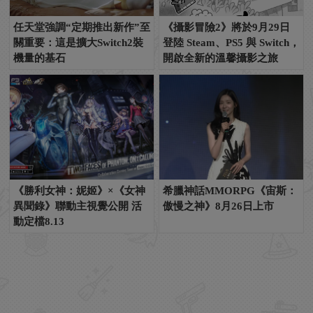
任天堂強調“定期推出新作”至
《攝影冒險2》將於9月29日
關重要：這是擴大Switch2裝
登陸 Steam、PS5 與 Switch，
機量的基石
開啟全新的溫馨攝影之旅
《勝利女神：妮姬》×《女神
希臘神話MMORPG《宙斯：
異聞錄》聯動主視覺公開 活
傲慢之神》8月26日上市
動定檔8.13