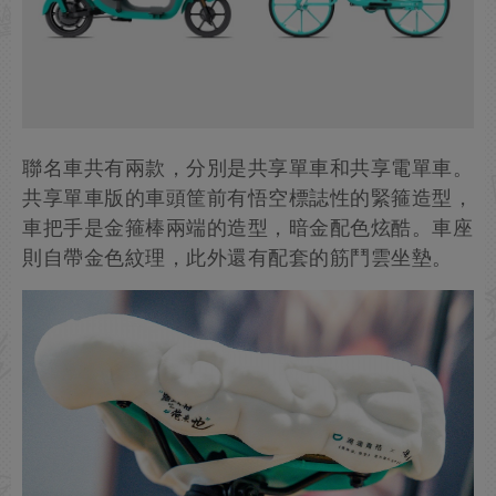
聯名車共有兩款，分別是共享單車和共享電單車。
共享單車版的車頭筐前有悟空標誌性的緊箍造型，
車把手是金箍棒兩端的造型，暗金配色炫酷。車座
則自帶金色紋理，此外還有配套的筋鬥雲坐墊。