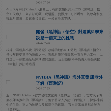
2024-07-26
今日(7月26日)ChinaJoy展會上，有網友拍到某人COS《黑神話：悟
空》天命人，並在貼吧曬出現場照。從照片中可以看到，其妝容和服
裝非常還原，看起來很逼真。一起來欣賞下吧！...
開發《黑神話：悟空》對遊戲科學來
說是一個真正的挑戰
2024-07-26
根據中國經典小說《西遊記》改編的動作RPG遊戲《黑神話：悟空》
是今年最受期待的遊戲之一。遊戲科學開發團隊一直在努力工作，以
打造出一款能滿足玩家期望的遊戲。 近日遊戲科學負責人接受英國
《衛報》採訪時透露...
NVIDIA《黑神話》海外宣發 讓老外
了解《西遊記》
2024-07-25
近日NVIDIAGeForce官方發推文宣傳《黑神話：悟空》，官方表示為
慶祝即將推出的《黑神話》，他們將深入探討《西遊記》，探索神話
中的生物、迷人的地點以及孫悟空的起源。 官方表示每周都會發布
《黑神話...