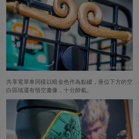
共享電單車同樣以暗金色作為點綴，座位下方的空
白區域還有悟空畫像，十分帥氣。