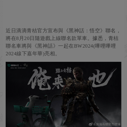
近日滴滴青桔官方宣布與《黑神話：悟空》聯名，
將在8月20日隨遊戲上線聯名款單車。據悉，青桔
聯名車將與《黑神話》一起在BW2024(嗶哩嗶哩
2024線下嘉年華)亮相。