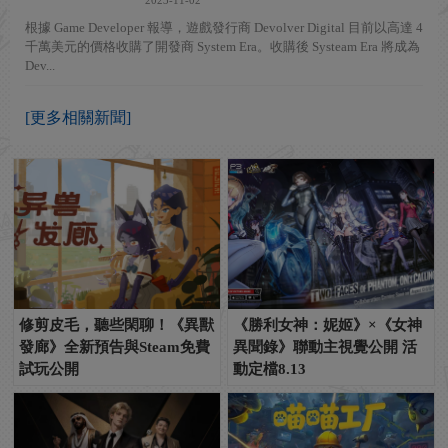
2023-11-02
根據 Game Developer 報導，遊戲發行商 Devolver Digital 目前以高達 4
千萬美元的價格收購了開發商 System Era。收購後 Systeam Era 將成為
Dev...
[更多相關新聞]
修剪皮毛，聽些閑聊！《異獸
《勝利女神：妮姬》×《女神
發廊》全新預告與Steam免費
異聞錄》聯動主視覺公開 活
試玩公開
動定檔8.13