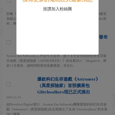
築群DLC預告片
2025-08-31
按讚加入粉絲團
距離《異星探險家》（Astroneer）發售已近十年，這款以探索與建造
為核心的熱門遊戲依舊熱度不減。近日開發商System Era Softworks宣
布，將推出名為《異星探險家：巨型科技》（Astr...
《異星探險家》新DLC將於11月發布
巨大建築主題
2025-08-26
System Era Softworks工作室今天宣布，旗下太空背景開放世界生存製
作遊戲《異星探險家（ASTRONEER）》的全新DLC「Megatech」將
於11月發布，屆時同時發布免費更新，本次D...
爆款科幻生存遊戲《Astroneer》
（異星探險家）首部擴展包
Glitchwalkers現已正式推出
2024-11-14
由Devolver Digital發行，System Era Softworks團隊開發的科幻生存遊
戲《Astroneer》(異星探險家)在近期推出了名為“Glitchwalkers”的全新
DLC擴展...