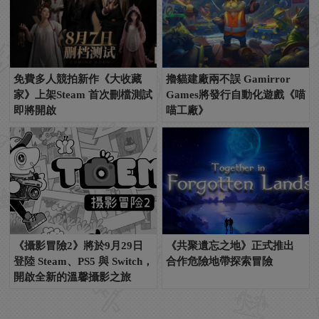
免費多人競拍新作《大收藏
擼貓建廠兩不誤 Gamirror
家》上架Steam 首次刪檔測試
Games將發行自動化遊戲《喵
即將開啟
喵工廠》
《攝影冒險2》將於9月29日
《共聚遺忘之地》正式推出
登陸 Steam、PS5 與 Switch，
合作危險地帶探索冒險
開啟全新的溫馨攝影之旅