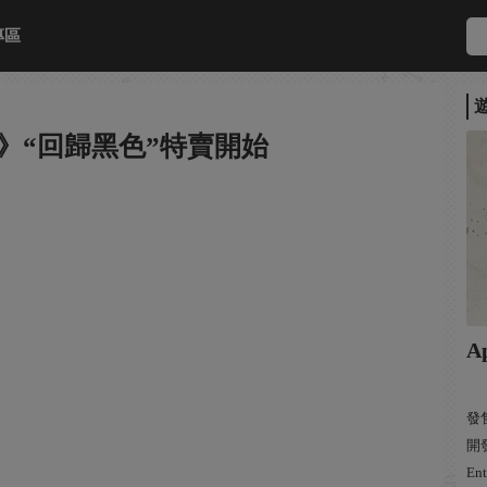
專區
雄》“回歸黑色”特賣開始
A
發售
開發
Ent