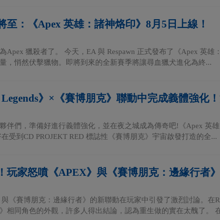
將至：《Apex 英雄：諸神烙印》8月5日上線！
Apex 獵殺者了。 今天，EA 與 Respawn 正式發布了《Ape
量，悄然伏擊獵物。即將到來的全新賽季將讓尋血獵犬進化為終...
x Legends》×《賽博朋克》聯動中完成義體強
夥伴們，準備好進行義體強化，並在夜之城成為傳奇吧!《Apex 英
在受到CD PROJEKT RED 標誌性《賽博朋克》宇宙啟發打造的全...
！玩家怒噴《APEX》與《賽博朋克：邊緣行者
雄》與《賽博朋克：邊緣行者》的新聯動在玩家中引發了激烈討論。在Red
》相同角色的外觀，許多人得出結論，認為重生做的實在太醜了。 在眾