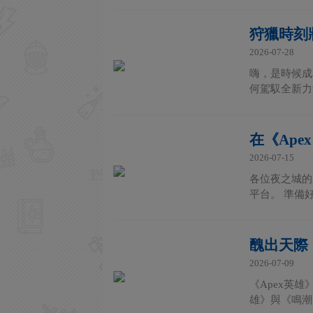
狩獵時刻
2026-07-28
嗨，是時候成為
何駕馭全新力
在《Ape
2026-07-15
各位夜之城的
平台。 準備好
醜出天際
2026-07-09
《Apex英
雄》與《鳴潮