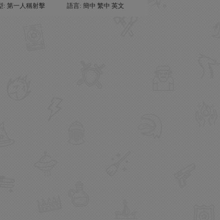
型: 第一人稱射擊
語言: 簡中 繁中 英文