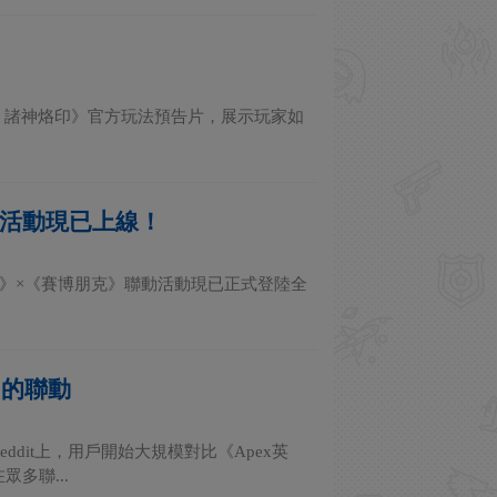
x 英雄：諸神烙印》官方玩法預告片，展示玩家如
化！活動現已上線！
雄》×《賽博朋克》聯動活動現已正式登陸全
》的聯動
dit上，用戶開始大規模對比《Apex英
多聯...