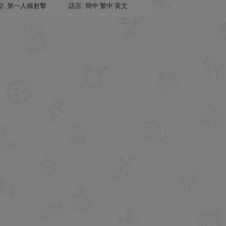
型: 第一人稱射擊
語言: 簡中 繁中 英文