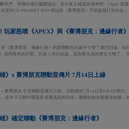
夥伴們，準備好進行義體強化，並在夜之城成為傳奇吧!《Apex 英
在受到CD PROJEKT RED 標誌性《賽博朋克》宇宙啟發打造的全...
！玩家怒噴《APEX》與《賽博朋克：邊緣行者
雄》與《賽博朋克：邊緣行者》的新聯動在玩家中引發了激烈討論。在Red
》相同角色的外觀，許多人得出結論，認為重生做的實在太醜了。 在眾
英雄》x 賽博朋克聯動宣傳片 7月14日上線
雄》x 賽博朋克 中文聯動宣傳片公開，活動將於7月14日至8月4日舉
。 在外卡活動中闖蕩夜城電流區的街頭，獵捕你的全新最佳拍檔：神話
x英雄》確定聯動《賽博朋克：邊緣行者》