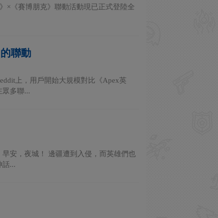
雄》×《賽博朋克》聯動活動現已正式登陸全
》的聯動
dit上，用戶開始大規模對比《Apex英
多聯...
行。 早安，夜城！ 邊疆遭到入侵，而英雄們也
...