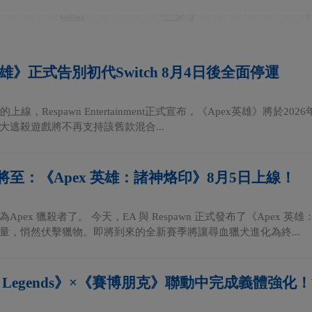
英雄》正式告別初代Switch 8月4日後全面停運
上線，Respawn Entertainment正式宣布，《Apex英雄》將於2026年
大逃殺遊戲將不再支持該舊款混合...
將至：《Apex 英雄：諸神烙印》8月5日上線！
Apex 獵殺者了。 今天，EA 與 Respawn 正式發布了《Ape
量，悄然伏擊獵物。即將到來的全新賽季將讓尋血獵犬進化為終...
x Legends》×《賽博朋克》聯動中完成義體強