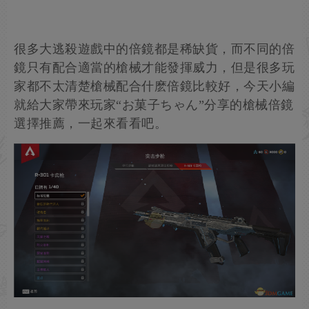
很多大逃殺遊戲中的倍鏡都是稀缺貨，而不同的倍
鏡只有配合適當的槍械才能發揮威力，但是很多玩
家都不太清楚槍械配合什麽倍鏡比較好，今天小編
就給大家帶來玩家“お菓子ちゃん”分享的槍械倍鏡
選擇推薦，一起來看看吧。