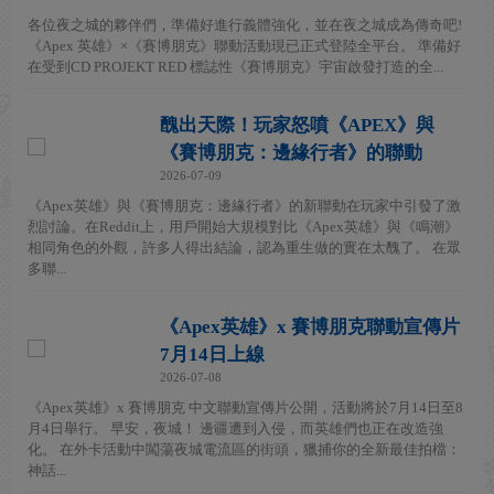
各位夜之城的夥伴們，準備好進行義體強化，並在夜之城成為傳奇吧!
《Apex 英雄》×《賽博朋克》聯動活動現已正式登陸全平台。 準備好
在受到CD PROJEKT RED 標誌性《賽博朋克》宇宙啟發打造的全...
醜出天際！玩家怒噴《APEX》與
《賽博朋克：邊緣行者》的聯動
2026-07-09
《Apex英雄》與《賽博朋克：邊緣行者》的新聯動在玩家中引發了激
烈討論。在Reddit上，用戶開始大規模對比《Apex英雄》與《鳴潮》
相同角色的外觀，許多人得出結論，認為重生做的實在太醜了。 在眾
多聯...
《Apex英雄》x 賽博朋克聯動宣傳片
7月14日上線
2026-07-08
《Apex英雄》x 賽博朋克 中文聯動宣傳片公開，活動將於7月14日至8
月4日舉行。 早安，夜城！ 邊疆遭到入侵，而英雄們也正在改造強
化。 在外卡活動中闖蕩夜城電流區的街頭，獵捕你的全新最佳拍檔：
神話...