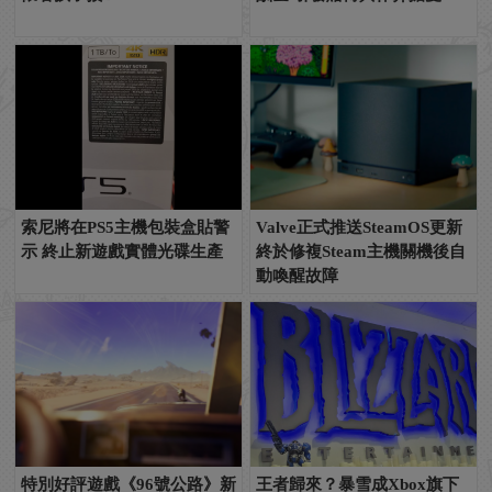
索尼將在PS5主機包裝盒貼警
Valve正式推送SteamOS更新
示 終止新遊戲實體光碟生產
終於修複Steam主機關機後自
動喚醒故障
特別好評遊戲《96號公路》新
王者歸來？暴雪成Xbox旗下