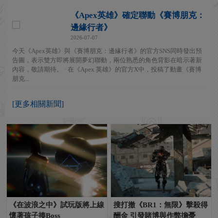
《Apex英雄》確定聯動《賽博朋克：
邊緣行者》
2026-07-07
今天《Apex英雄》與《賽博朋克：邊緣行者》的官方SNS同時發出預
告圖，表示雙方即將展開夢幻聯動，兩位熟悉的角色背影在暗示著新
內容，敬請期待。 · 在《Apex 英雄》的官方X中，投稿了動畫《賽博
朋克...
[更多相關新聞]
《在波浪之中》試玩版將上線
搜打撤《BR1：無限》擊殺得
懷著孩子揍Boss
酬金 引發賭博與作弊擔憂