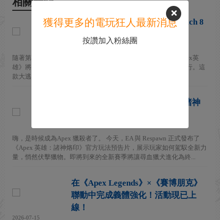
相關新聞
獲得更多的電玩狂人最新消息
《Apex英雄》正式告別初代Switch 8
月4日後全面停運
按讚加入粉絲團
2026-08-04
隨著第30賽季的上線，Respawn Entertainment正式宣布，《Apex英
雄》將於2026年8月4日起停止在初代Nintendo Switch主機上運行。這
款大逃殺遊戲將不再支持該舊款混合...
狩獵時刻將至：《Apex 英雄：諸神
烙印》8月5日上線！
2026-07-28
嗨，是時候成為Apex 獵殺者了。 今天，EA 與 Respawn 正式發布了
《Apex 英雄：諸神烙印》官方玩法預告片，展示玩家如何駕馭全新力
量，悄然伏擊獵物。即將到來的全新賽季將讓尋血獵犬進化為終...
在《Apex Legends》×《賽博朋克》
聯動中完成義體強化！活動現已上
線！
2026-07-15