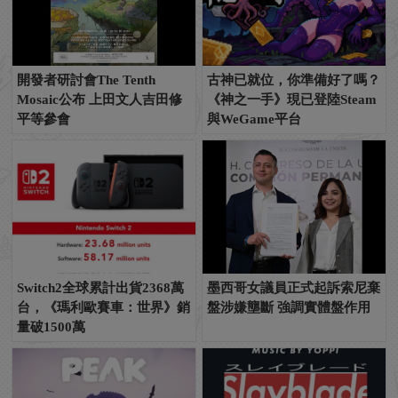
開發者研討會The Tenth
古神已就位，你準備好了嗎？
Mosaic公布 上田文人吉田修
《神之一手》現已登陸Steam
平等參會
與WeGame平台
Switch2全球累計出貨2368萬
墨西哥女議員正式起訴索尼棄
台，《瑪利歐賽車：世界》銷
盤涉嫌壟斷 強調實體盤作用
量破1500萬