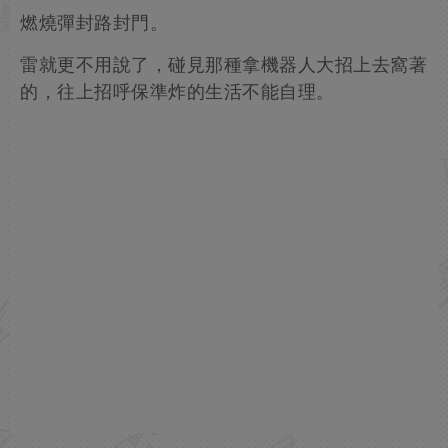
燃燒彈封路封門。
雷就更不用說了，碰見那種拿機器人大招上去窩著
的，往上招呼保準炸的生活不能自理。