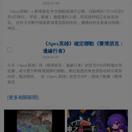
2026-07-08
《Apex英雄》x 賽博朋克 中文聯動宣傳片公開，活動將於7月14日至8
月4日舉行。 早安，夜城！ 邊疆遭到入侵，而英雄們也正在改造強
化。 在外卡活動中闖蕩夜城電流區的街頭，獵捕你的全新最佳拍檔：
神話...
《Apex英雄》確定聯動《賽博朋克：
邊緣行者》
2026-07-07
今天《Apex英雄》與《賽博朋克：邊緣行者》的官方SNS同時發出預
告圖，表示雙方即將展開夢幻聯動，兩位熟悉的角色背影在暗示著新
內容，敬請期待。 · 在《Apex 英雄》的官方X中，投稿了動畫《賽博
朋克...
[更多相關新聞]