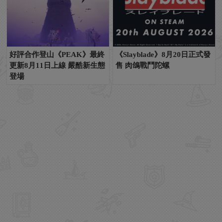
好評合作登山《PEAK》最終
《Slayblade》8月20日正式發
更新8月11日上線 嚴酷新生態
售 肉鴿戰鬥陀螺
登場