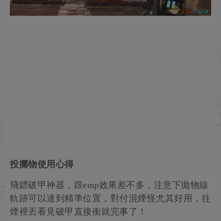
投擲物使用心得
飛鏢破甲神器，跟emp效果差不多，注意下拋物線
軌跡可以達到精準位置，對付混煙怪尤其好用，往
煙裡丟看見破甲直接衝就完事了！