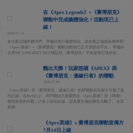
在《Apex Legends》×《賽博朋克》
聯動中完成義體強化！活動現已上
線！
2026-07-15
各位夜之城的夥伴們，準備好進行義體強化，並在夜之城成為傳奇吧!
《Apex 英雄》×《賽博朋克》聯動活動現已正式登陸全平台。 準備好
在受到CD PROJEKT RED 標誌性《賽博朋克》宇宙啟發打造的全...
醜出天際！玩家怒噴《APEX》與
《賽博朋克：邊緣行者》的聯動
2026-07-09
《Apex英雄》與《賽博朋克：邊緣行者》的新聯動在玩家中引發了激
烈討論。在Reddit上，用戶開始大規模對比《Apex英雄》與《鳴潮》
相同角色的外觀，許多人得出結論，認為重生做的實在太醜了。 在眾
多聯...
《Apex英雄》x 賽博朋克聯動宣傳片
7月14日上線