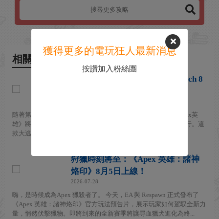
獲得更多的電玩狂人最新消息
相關新聞
按讚加入粉絲團
《Apex英雄》正式告別初代Switch 8
月4日後全面停運
2026-08-04
隨著第30賽季的上線，Respawn Entertainment正式宣布，《Apex英
雄》將於2026年8月4日起停止在初代Nintendo Switch主機上運行。這
款大逃殺遊戲將不再支持該舊款混合...
狩獵時刻將至：《Apex 英雄：諸神
烙印》8月5日上線！
2026-07-28
嗨，是時候成為Apex 獵殺者了。 今天，EA 與 Respawn 正式發布了
《Apex 英雄：諸神烙印》官方玩法預告片，展示玩家如何駕馭全新力
量，悄然伏擊獵物。即將到來的全新賽季將讓尋血獵犬進化為終...