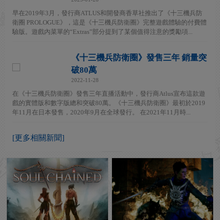
早在2019年3月，發行商ATLUS和開發商香草社推出了《十三機兵防
衛圈 PROLOGUE》，這是《十三機兵防衛圈》完整遊戲體驗的付費體
驗版。遊戲內菜單的“Extras”部分提到了某個值得注意的獎勵項...
《十三機兵防衛圈》發售三年 銷量突
破80萬
2022-11-28
在《十三機兵防衛圈》發售三年直播活動中，發行商Atlus宣布這款遊
戲的實體版和數字版總和突破80萬。《十三機兵防衛圈》最初於2019
年11月在日本發售，2020年9月在全球發行。 在2021年11月時...
[更多相關新聞]