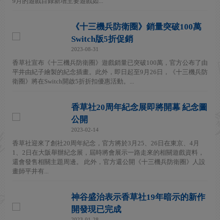
9月的遊戲目錄新增主要遊戲如...
《十三機兵防衛圈》銷量突破100萬
Switch版5折促銷
2023-08-31
香草社宣布《十三機兵防衛圈》遊戲銷量已突破100萬，官方公布了由
平井由紀子繪製的紀念插畫。此外，即日起至9月26日，《十三機兵防
衛圈》將在Switch開啟5折折扣優惠活動。...
香草社20周年紀念展即將開幕 紀念圖
公開
2023-02-14
香草社迎來了創社20周年紀念，官方將於3月25、26日在東京、4月
1、2日在大阪舉辦紀念展，屆時將會展示一路走來的相關遊戲資料，
還會發售相關主題周邊。 此外，官方還公開《十三機兵防衛圈》人設
畫師平井有...
神谷盛治表示香草社19年暗示的新作
開發現已完成
2023-01-28