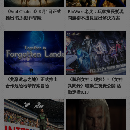
《Soul Chained》9月1日正式
BioWare老兵：玩家擅長髮現
推出 魂系動作冒險
問題卻不擅長提出解決方案
《共聚遺忘之地》正式推出
《勝利女神：妮姬》×《女神
合作危險地帶探索冒險
異聞錄》聯動主視覺公開 活
動定檔8.13