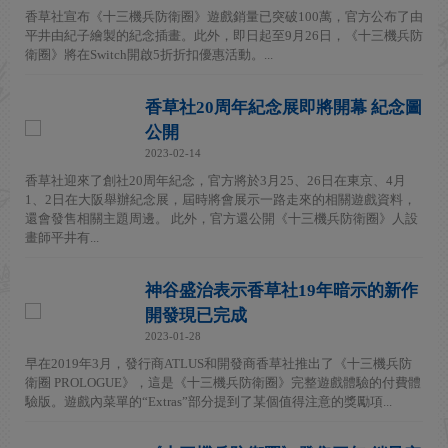
香草社宣布《十三機兵防衛圈》遊戲銷量已突破100萬，官方公布了由
平井由紀子繪製的紀念插畫。此外，即日起至9月26日，《十三機兵防
衛圈》將在Switch開啟5折折扣優惠活動。...
香草社20周年紀念展即將開幕 紀念圖
公開
2023-02-14
香草社迎來了創社20周年紀念，官方將於3月25、26日在東京、4月
1、2日在大阪舉辦紀念展，屆時將會展示一路走來的相關遊戲資料，
還會發售相關主題周邊。 此外，官方還公開《十三機兵防衛圈》人設
畫師平井有...
神谷盛治表示香草社19年暗示的新作
開發現已完成
2023-01-28
早在2019年3月，發行商ATLUS和開發商香草社推出了《十三機兵防
衛圈 PROLOGUE》，這是《十三機兵防衛圈》完整遊戲體驗的付費體
驗版。遊戲內菜單的“Extras”部分提到了某個值得注意的獎勵項...