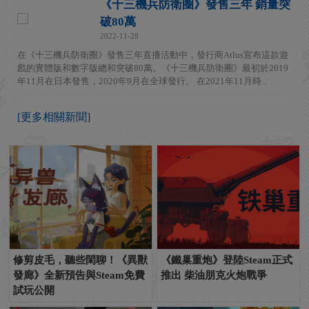
《十三機兵防衛圈》發售三年 銷量突
破80萬
2022-11-28
在《十三機兵防衛圈》發售三年直播活動中，發行商Atlus宣布這款遊
戲的實體版和數字版總和突破80萬。《十三機兵防衛圈》最初於2019
年11月在日本發售，2020年9月在全球發行。 在2021年11月時...
[更多相關新聞]
修剪皮毛，聽些閑聊！《異獸
《鐵巢重炮》登陸Steam正式
發廊》全新預告與Steam免費
推出 柴油朋克火炮戰爭
試玩公開