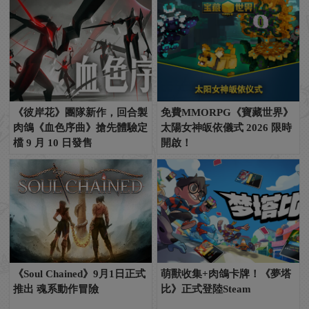
《彼岸花》團隊新作，回合製
免費MMORPG《寶藏世界》
肉鴿《血色序曲》搶先體驗定
太陽女神皈依儀式 2026 限時
檔 9 月 10 日發售
開啟！
《Soul Chained》9月1日正式
萌獸收集+肉鴿卡牌！《夢塔
推出 魂系動作冒險
比》正式登陸Steam