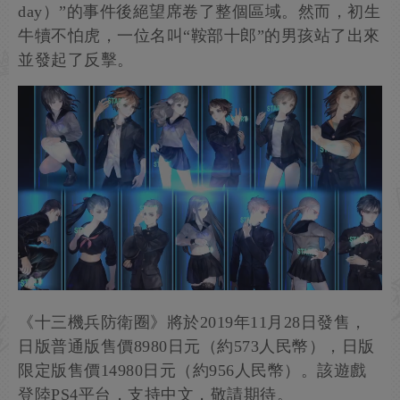
day）”的事件後絕望席卷了整個區域。然而，初生
牛犢不怕虎，一位名叫“鞍部十郎”的男孩站了出來
並發起了反擊。
《十三機兵防衛圈》將於2019年11月28日發售，
日版普通版售價8980日元（約573人民幣），日版
限定版售價14980日元（約956人民幣）。該遊戲
登陸PS4平台，支持中文，敬請期待。